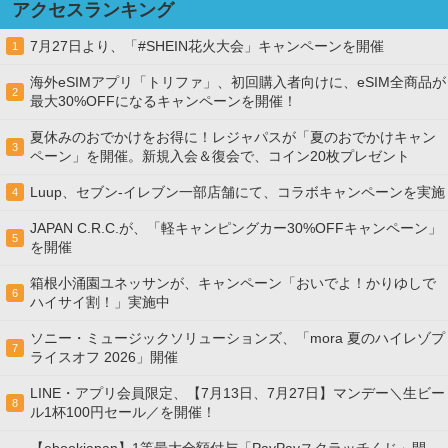
アクセスランキング
7月27日より、「#SHEIN花火大会」キャンペーンを開催
1
海外eSIMアプリ「トリファ」、初回購入者向けに、eSIM全商品が
2
最大30%OFFになるキャンペーンを開催！
夏休みのおでかけをお得に！レジャパスが「夏のおでかけキャン
3
ペーン」を開催。新規入会＆復会で、コイン20枚プレゼント
Luup、セブン‐イレブン一部店舗にて、コラボキャンペーンを実施
4
JAPAN C.R.C.が、「軽キャンピングカー30%OFFキャンペーン」
5
を開催
箱根小涌園ユネッサンが、キャンペーン「おいでよ！かりゆしで
6
ハイサイ割！」実施中
ソニー・ミュージックソリューションズ、「mora 夏のハイレゾプ
7
ライスオフ 2026」開催
LINE・アプリ会員限定、【7月13日、7月27日】マンデー＼生ビー
8
ル1杯100円セール／を開催！
【ebookjapan】1等最大全額付与「PayPayスクラッチくじ」開