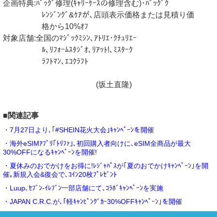
企画特典:ﾊﾞｯｸﾞ修理(ｷｬﾘｰｹｰｽの修理含む)･ﾊﾞｯｸﾞｸ
ﾚﾝｼﾞﾝｸﾞ&ｹｱが､店頭表示価格または見積り価
格から10%ｵﾌ
対象店舗:全国のﾏｼﾞｯｸﾐｼﾝ､ｱﾄﾘｴ･ｸﾁｭﾘｴｰ
ﾙ､ﾘﾌｫｰﾑｽﾀｼﾞｵ､ﾘｱｯﾄ!､ﾐｽﾀｰｸ
ﾗﾌﾄﾏﾝ､ｴｺｸﾗﾌﾄ
(坂土直隆)
■関連記事
・7月27日より､｢#SHEIN花火大会｣ｷｬﾝﾍﾟｰﾝを開催
・海外eSIMｱﾌﾟﾘ｢ﾄﾘﾌｧ｣､初回購入者向けに､eSIM全商品が最大
30%OFFになるｷｬﾝﾍﾟｰﾝを開催!
・夏休みのおでかけをお得に!ﾚｼﾞｬﾊﾟｽが｢夏のおでかけｷｬﾝﾍﾟｰﾝ｣を開
催｡新規入会&復会で､ｺｲﾝ20枚ﾌﾟﾚｾﾞﾝﾄ
・Luup､ｾﾌﾞﾝ‐ｲﾚﾌﾞﾝ一部店舗にて､ｺﾗﾎﾞｷｬﾝﾍﾟｰﾝを実施
・JAPAN C.R.C.が､｢軽ｷｬﾝﾋﾟﾝｸﾞｶｰ30%OFFｷｬﾝﾍﾟｰﾝ｣を開催