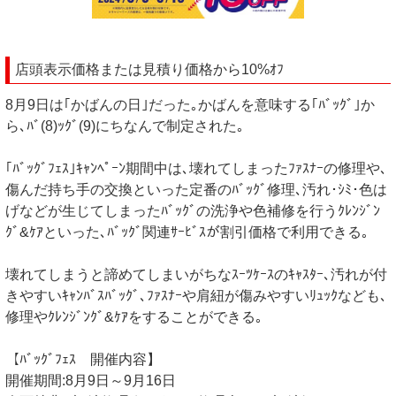
店頭表示価格または見積り価格から10%ｵﾌ
8月9日は｢かばんの日｣だった｡かばんを意味する｢ﾊﾞｯｸﾞ｣か
ら､ﾊﾞ(8)ｯｸﾞ(9)にちなんで制定された｡
｢ﾊﾞｯｸﾞﾌｪｽ｣ｷｬﾝﾍﾟｰﾝ期間中は､壊れてしまったﾌｧｽﾅｰの修理や､
傷んだ持ち手の交換といった定番のﾊﾞｯｸﾞ修理､汚れ･ｼﾐ･色は
げなどが生じてしまったﾊﾞｯｸﾞの洗浄や色補修を行うｸﾚﾝｼﾞﾝ
ｸﾞ&ｹｱといった､ﾊﾞｯｸﾞ関連ｻｰﾋﾞｽが割引価格で利用できる｡
壊れてしまうと諦めてしまいがちなｽｰﾂｹｰｽのｷｬｽﾀｰ､汚れが付
きやすいｷｬﾝﾊﾞｽﾊﾞｯｸﾞ､ﾌｧｽﾅｰや肩紐が傷みやすいﾘｭｯｸなども､
修理やｸﾚﾝｼﾞﾝｸﾞ&ｹｱをすることができる｡
【ﾊﾞｯｸﾞﾌｪｽ 開催内容】
開催期間:8月9日～9月16日