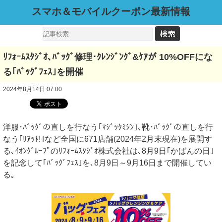
スマホ＆モバイルクーポン最新情報
ﾘﾌｫｰﾑｽﾀｼﾞｵ､ﾊﾞｯｸﾞ修理･ｸﾚﾝｼﾞﾝｸﾞ&ｹｱが 10%OFFにな
る｢ﾊﾞｯｸﾞﾌｪｽ｣を開催
2024年8月14日 07:00
洋服･ﾊﾞｯｸﾞの直しを行なう｢ﾏｼﾞｯｸﾐｼﾝ｣､靴･ﾊﾞｯｸﾞの直しを行
なう｢ﾘｱｯﾄ!｣など全国に671店舗(2024年2月末現在)を展開す
る､ｲｵﾝｸﾞﾙｰﾌﾟのﾘﾌｫｰﾑｽﾀｼﾞｵ株式会社は､8月9日｢かばんの日｣
を記念して｢ﾊﾞｯｸﾞﾌｪｽ｣を､8月9日～9月16日まで開催してい
る｡