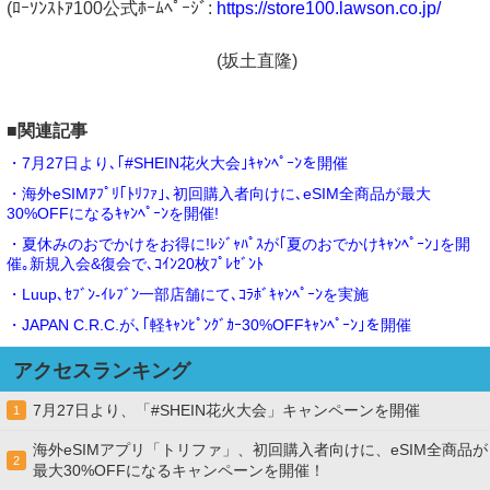
(ﾛｰｿﾝｽﾄｱ100公式ﾎｰﾑﾍﾟｰｼﾞ:
https://store100.lawson.co.jp/
(坂土直隆)
■関連記事
・7月27日より､｢#SHEIN花火大会｣ｷｬﾝﾍﾟｰﾝを開催
・海外eSIMｱﾌﾟﾘ｢ﾄﾘﾌｧ｣､初回購入者向けに､eSIM全商品が最大
30%OFFになるｷｬﾝﾍﾟｰﾝを開催!
・夏休みのおでかけをお得に!ﾚｼﾞｬﾊﾟｽが｢夏のおでかけｷｬﾝﾍﾟｰﾝ｣を開
催｡新規入会&復会で､ｺｲﾝ20枚ﾌﾟﾚｾﾞﾝﾄ
・Luup､ｾﾌﾞﾝ‐ｲﾚﾌﾞﾝ一部店舗にて､ｺﾗﾎﾞｷｬﾝﾍﾟｰﾝを実施
・JAPAN C.R.C.が､｢軽ｷｬﾝﾋﾟﾝｸﾞｶｰ30%OFFｷｬﾝﾍﾟｰﾝ｣を開催
アクセスランキング
7月27日より、「#SHEIN花火大会」キャンペーンを開催
1
海外eSIMアプリ「トリファ」、初回購入者向けに、eSIM全商品が
2
最大30%OFFになるキャンペーンを開催！