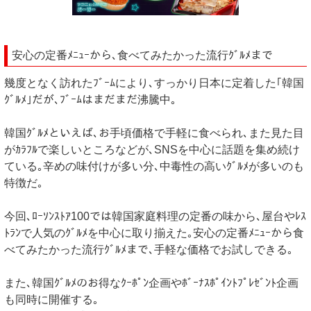
安心の定番ﾒﾆｭｰから､食べてみたかった流行ｸﾞﾙﾒまで
幾度となく訪れたﾌﾞｰﾑにより､すっかり日本に定着した｢韓国
ｸﾞﾙﾒ｣だが､ﾌﾞｰﾑはまだまだ沸騰中｡
韓国ｸﾞﾙﾒといえば､お手頃価格で手軽に食べられ､また見た目
がｶﾗﾌﾙで楽しいところなどが､SNSを中心に話題を集め続け
ている｡辛めの味付けが多い分､中毒性の高いｸﾞﾙﾒが多いのも
特徴だ｡
今回､ﾛｰｿﾝｽﾄｱ100では韓国家庭料理の定番の味から､屋台やﾚｽ
ﾄﾗﾝで人気のｸﾞﾙﾒを中心に取り揃えた｡安心の定番ﾒﾆｭｰから食
べてみたかった流行ｸﾞﾙﾒまで､手軽な価格でお試しできる｡
また､韓国ｸﾞﾙﾒのお得なｸｰﾎﾟﾝ企画やﾎﾞｰﾅｽﾎﾟｲﾝﾄﾌﾟﾚｾﾞﾝﾄ企画
も同時に開催する｡