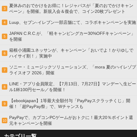
夏休みのおでかけをお得に！レジャパスが「夏のおでかけキャン
3
ペーン」を開催。新規入会＆復会で、コイン20枚プレゼント
Luup、セブン‐イレブン一部店舗にて、コラボキャンペーンを実施
4
JAPAN C.R.C.が、「軽キャンピングカー30%OFFキャンペーン」
5
を開催
箱根小涌園ユネッサンが、キャンペーン「おいでよ！かりゆしで
6
ハイサイ割！」実施中
ソニー・ミュージックソリューションズ、「mora 夏のハイレゾプ
7
ライスオフ 2026」開催
LINE・アプリ会員限定、【7月13日、7月27日】マンデー＼生ビー
8
ル1杯100円セール／を開催！
【ebookjapan】1等最大全額付与「PayPayスクラッチくじ」開
9
催！「超PayPay祭」で、Wチャンスも
PayPayで、カプコンPCゲームがおトクに！最大20％ポイント還
10
元キャンペーンを開催
カテゴリ一覧