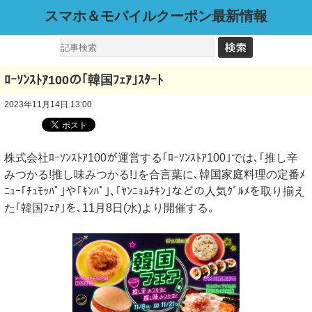
スマホ＆モバイルクーポン最新情報
ﾛｰｿﾝｽﾄｱ100の｢韓国ﾌｪｱ｣ｽﾀｰﾄ
2023年11月14日 13:00
株式会社ﾛｰｿﾝｽﾄｱ100が運営する｢ﾛｰｿﾝｽﾄｱ100｣では､｢推し辛
みつかる!推し味みつかる!｣を合言葉に､韓国家庭料理の定番ﾒ
ﾆｭｰ｢ﾁｭﾓｯﾊﾟ｣や｢ｷﾝﾊﾟ｣､｢ﾔﾝﾆｮﾑﾁｷﾝ｣などの人気ｸﾞﾙﾒを取り揃え
た｢韓国ﾌｪｱ｣を､11月8日(水)より開催する｡