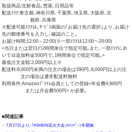
取扱商品:生鮮食品､惣菜､日用品等
配送ｴﾘｱ:東京都､神奈川県､千葉県､埼玉県､大阪府､京
都府､兵庫県
※配達可能ｴﾘｱは､ｻｰﾋﾞｽ画面の｢お届け先の選択｣より､お届け
先の郵便番号を入力し､確認のこと｡
お届け時間:12:00～22:00(※一部ｴﾘｱは12:00～20:00)
<当日または翌日の2時間単位で指定可能｡また､一部ｴﾘｱにお
いては追加料金500円で､1時間単位で指定可能｡>
最低注文金額:2,000円以上※
配送料:8,000円未満の注文の場合は390円､8,000円以上の注
文の場合は通常配送料無料
利用条件:Amazonﾌﾟﾗｲﾑ会員としての登録<年会費4,900円
または月会費500円> が必要｡
■関連記事
・7月27日より､｢#SHEIN花火大会｣ｷｬﾝﾍﾟｰﾝを開催