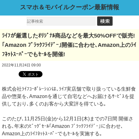
スマホ＆モバイルクーポン最新情報
ﾗｲﾌが厳選したｵﾘｼﾞﾅﾙ商品などを最大50%OFFで販売!
｢Amazon ﾌﾞﾗｯｸﾌﾗｲﾃﾞｰ｣開催に合わせ､Amazon上のﾗｲ
ﾌﾈｯﾄｽｰﾊﾟｰでもｾｰﾙを開催!
2022年11月24日 09:00
株式会社ﾗｲﾌｺｰﾎﾟﾚｰｼｮﾝは､ﾗｲﾌ実店舗で取り扱っている生鮮食
品や惣菜を､Amazonを通じて自宅などへお届けるｻｰﾋﾞｽを提
供しており､多くのお客から大変評を得ている｡
このたび､11月25日(金)から12月1日(木)までの7日間 開催さ
れる､年末のﾋﾞｯｸﾞｾｰﾙ｢Amazon ﾌﾞﾗｯｸﾌﾗｲﾃﾞｰ｣に合わせ､
Amazon上のﾗｲﾌﾈｯﾄｽｰﾊﾟｰでもｾｰﾙを実施する｡