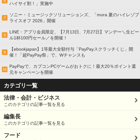
6
ハイサイ割！」実施中
ソニー・ミュージックソリューションズ、「mora 夏のハイレゾプ
7
ライスオフ 2026」開催
LINE・アプリ会員限定、【7月13日、7月27日】マンデー＼生ビー
8
ル1杯100円セール／を開催！
【ebookjapan】1等最大全額付与「PayPayスクラッチくじ」開
9
催！「超PayPay祭」で、Wチャンスも
PayPayで、カプコンPCゲームがおトクに！最大20％ポイント還
10
元キャンペーンを開催
カテゴリ一覧
法律・会計・ビジネス
このカテゴリの記事一覧を見る
編集長
このカテゴリの記事一覧を見る
フード