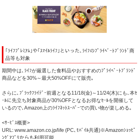
｢ﾗｲﾌﾌﾟﾚﾐｱﾑ｣や｢ｽﾏｲﾙﾗｲﾌ｣といった､ﾗｲﾌのﾌﾟﾗｲﾍﾞｰﾄﾌﾞﾗﾝﾄﾞ商
品等も対象
期間中は､ﾗｲﾌが厳選した食料品やおすすめのﾌﾟﾗｲﾍﾞｰﾄﾌﾞﾗﾝﾄﾞ
商品などを30%～最大50%OFFにて販売｡
さらに､ﾌﾞﾗｯｸﾌﾗｲﾃﾞｰ前週となる11/18(金)～11/24(木)にも､本ｾ
ｰﾙに先立ち対象商品が30%OFFとなるお得なｾｰﾙを開催して
いるので､Amazon上のﾗｲﾌﾈｯﾄｽｰﾊﾟｰでの買い物が楽しめる｡
<ｻｰﾋﾞｽ概要>
URL: www.amazon.co.jp/life (PC､ﾓﾊﾞｲﾙ共通)※Amazonｼｮｯﾋﾟ
ﾝｸﾞｱﾌﾟﾘからも利用可能