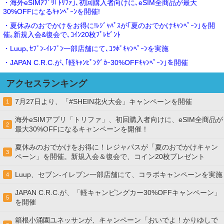
・海外eSIMｱﾌﾟﾘ｢ﾄﾘﾌｧ｣､初回購入者向けに､eSIM全商品が最大
30%OFFになるｷｬﾝﾍﾟｰﾝを開催!
・夏休みのおでかけをお得に!ﾚｼﾞｬﾊﾟｽが｢夏のおでかけｷｬﾝﾍﾟｰﾝ｣を開
催｡新規入会&復会で､ｺｲﾝ20枚ﾌﾟﾚｾﾞﾝﾄ
・Luup､ｾﾌﾞﾝ‐ｲﾚﾌﾞﾝ一部店舗にて､ｺﾗﾎﾞｷｬﾝﾍﾟｰﾝを実施
・JAPAN C.R.C.が､｢軽ｷｬﾝﾋﾟﾝｸﾞｶｰ30%OFFｷｬﾝﾍﾟｰﾝ｣を開催
アクセスランキング
7月27日より、「#SHEIN花火大会」キャンペーンを開催
1
海外eSIMアプリ「トリファ」、初回購入者向けに、eSIM全商品が
2
最大30%OFFになるキャンペーンを開催！
夏休みのおでかけをお得に！レジャパスが「夏のおでかけキャン
3
ペーン」を開催。新規入会＆復会で、コイン20枚プレゼント
Luup、セブン‐イレブン一部店舗にて、コラボキャンペーンを実施
4
JAPAN C.R.C.が、「軽キャンピングカー30%OFFキャンペーン」
5
を開催
箱根小涌園ユネッサンが、キャンペーン「おいでよ！かりゆしで