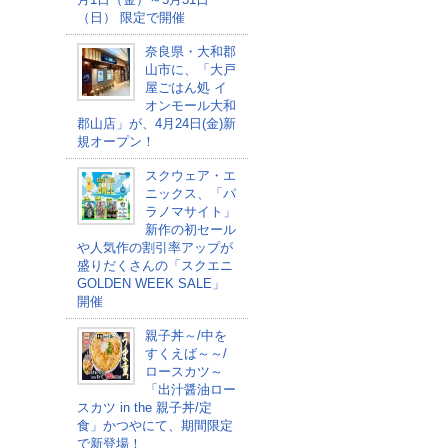
（日） 限定で開催
奈良県・大和郡
山市に、「大戸
屋ごはん処 イ
オンモール大和
郡山店」が、4月24日(金)新
規オープン！
スクウェア・エ
ニックス、「パ
ラノマサイト」
新作の初セール
や人気作の割引率アップが
盛りだくさんの「スクエニ
GOLDEN WEEK SALE」
開催
親子丼～/中を
すくえば～～/
ロースカツ～
「出汁醤油ロー
スカツ in the 親子丼/定
食」かつやにて、期間限定
で新登場！