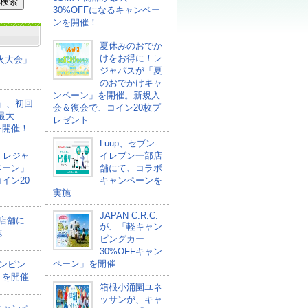
30%OFFになるキャンペー
ンを開催！
夏休みのおでか
けをお得に！レ
花火大会」
ジャパスが「夏
のおでかけキャ
ンペーン」を開催。新規入
ァ」、初回
会＆復会で、コイン20枚プ
最大
レゼント
を開催！
Luup、セブン‐
！レジャ
イレブン一部店
ペーン」
舗にて、コラボ
イン20
キャンペーンを
実施
JAPAN C.R.C.
部店舗に
が、「軽キャン
施
ピングカー
30%OFFキャン
ペーン」を開催
ャンピン
」を開催
箱根小涌園ユネ
ッサンが、キャ