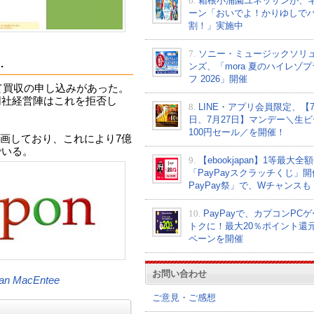
6.
箱根小涌園ユネッサンが、
ーン「おいでよ！かりゆしで
割！」実施中
7.
ソニー・ミュージックソリ
…
ンズ、「mora 夏のハイレゾ
フ 2026」開催
対して買収の申し込みがあった。
同社経営陣はこれを拒否し
8.
LINE・アプリ会員限定、【7
日、7月27日】マンデー＼生ビ
100円セール／を開催！
画しており、これにより7億
でいる。
9.
【ebookjapan】1等最大全
「PayPayスクラッチくじ」
PayPay祭」で、Wチャンスも
10.
PayPayで、カプコンPC
トクに！最大20％ポイント還
ペーンを開催
お問い合わせ
ean MacEntee
ご意見・ご感想