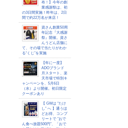
布！】今年の創
業感謝祭は、初
の3日間実施！昨年は、2日
間で約22万名が来店！
資さん創業50周
年記念『大感謝
祭』開催。資さ
んうどん店舗に
て、その場で当たりがわか
る“くじ”を実施
【年に一度】
ADOブランド
月スタート、楽
天市場で特別キ
ャンペーンを、5月6日
（水）より開催。初日限定
クーポンあり
【 GWは “たけ
し” へ 】通うほ
どお得、コンプ
リートで “おで
ん食べ放題500円”、「おで