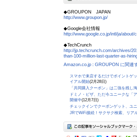
◆GROUPON JAPAN
http://www.groupon.jp/
◆Google会社情報
http://www.google.co.jp/intl/ja/about
◆TechCrunch
http://jp.techcrunch.com/archives/2
than-100-million-last-quarter-as-hiri
Amazon.co.jp : GROUPON に
スマホで来店するだけでポイントゲ
イアル開始
(2月28日)
「共同購入クーポン」は二強を残し
ドミノ・ピザ、ただ今ユニークな「
開催中
(12月7日)
チェックインでクーポンゲット、ユ
JRでWiFi接続！サクサク検索、リ