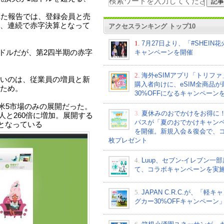
れた報告では、登録会員と売
、連続で赤字決算となって
アクセスランキング トップ10
1.
7月27日より、「#SHEIN
キャンペーンを開催
0万ドルだが、第2四半期の赤字
。
2.
海外eSIMアプリ「トリフ
いのは、従業員の増員と新
購入者向けに、eSIM全商品が
ため。
30%OFFになるキャンペーン
北米5市場のみの展開だった。
3.
夏休みのおでかけをお得に
5人と260倍に増加。展開する
パスが「夏のおでかけキャン
国となっている
を開催。新規入会＆復会で、コ
枚プレゼント
4.
Luup、セブン‐イレブン一
て、コラボキャンペーンを実
5.
JAPAN C.R.C.が、「軽キ
グカー30%OFFキャンペーン