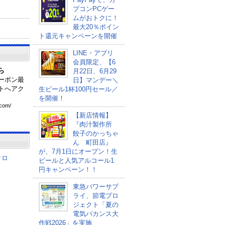
プコンPCゲー
ムがおトクに！
最大20％ポイン
ト還元キャンペーンを開催
LINE・アプリ
会員限定、【6
ら
月22日、6月29
ーポン最
日】マンデー＼
トへアク
生ビール1杯100円セール／
を開催！
com
/
【新店情報】
『肉汁製作所
餃子のかっちゃ
ん 町田店』
が、7月1日にオープン！生
クロ
ビールと人気アルコール1
円キャンペーン！！
東急パワーサプ
ライ、節電プロ
ジェクト「夏の
電気バカンス大
作戦2026」を実施