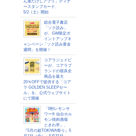
ん屋たけしアプリ」ディナ
ースタンプカード、
5/2（土）開始
総合電子書店
「ソク読み」
が、GW限定ポ
イントアップキ
ャンペーン「ソク読み黄金
週間」を開催！
コアラジェイピ
ーが、コアラブ
ランドの寝具全
商品を最大
20％OFFで提供する「コア
ラ GOLDEN SLEEPセー
ル」を、公式ウェブサイト
にて開催
「0秒レモンサ
ワー® 仙台ホル
モン焼肉酒場
ときわ亭」、
『5月の超TOKIWA祭り』5
月1日（金）～5月31日