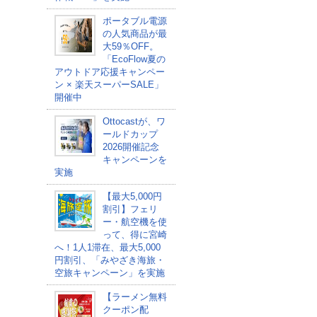
ポータブル電源
の人気商品が最
大59％OFF。
「EcoFlow夏の
アウトドア応援キャンペー
ン × 楽天スーパーSALE」
開催中
Ottocastが、ワ
ールドカップ
2026開催記念
キャンペーンを
実施
【最大5,000円
割引】フェリ
ー・航空機を使
って、得に宮崎
へ！1人1滞在、最大5,000
円割引、「みやざき海旅・
空旅キャンペーン」を実施
【ラーメン無料
クーポン配