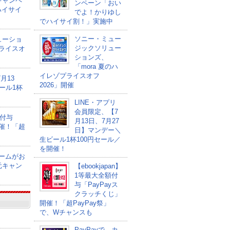
キャンペ
ンペーン「おい
ハイサイ
でよ！かりゆし
でハイサイ割！」実施中
ソニー・ミュー
ューショ
ジックソリュー
プライスオ
ションズ、
「mora 夏のハ
イレゾプライスオフ
月13
2026」開催
ール1杯
LINE・アプリ
会員限定、【7
額付与
月13日、7月27
開催！「超
日】マンデー＼
生ビール1杯100円セール／
を開催！
ゲームがお
元キャン
【ebookjapan】
1等最大全額付
与「PayPayス
クラッチくじ」
開催！「超PayPay祭」
で、Wチャンスも
PayPayで、カ