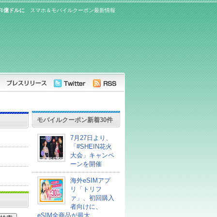
1億ドルに
スマホ＆モバイルクーポン最新情報
モバイルクーポン新着30件
7月27日より、
「#SHEIN花火
大会」キャンペ
ーンを開催
海外eSIMアプ
リ「トリフ
ァ」、初回購入
者向けに、
eSIM全商品が最大