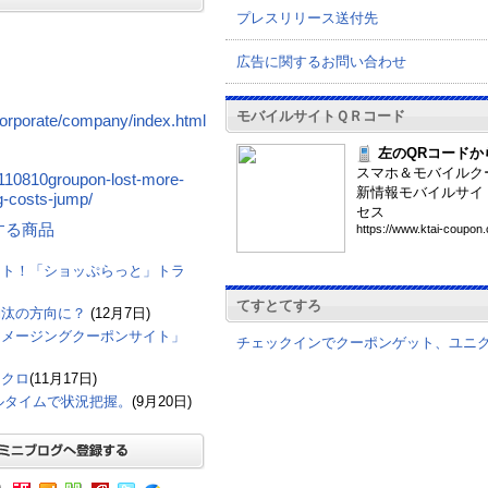
プレスリリース送付先
広告に関するお問い合わせ
モバイルサイトＱＲコード
/corporate/company/index.html
左のQRコードか
スマホ＆モバイルク
0110810groupon-lost-more-
新情報モバイルサイ
ng-costs-jump/
セス
関連する商品
htt
ps:
//w
ww.
kta
i-c
oup
on.
ット！「ショッぷらっと」トラ
てすとてすろ
淘汰の方向に？
(12月7日)
アメージングクーポンサイト」
チェックインでクーポンゲット、ユニ
ニクロ
(11月17日)
アルタイムで状況把握。
(9月20日)