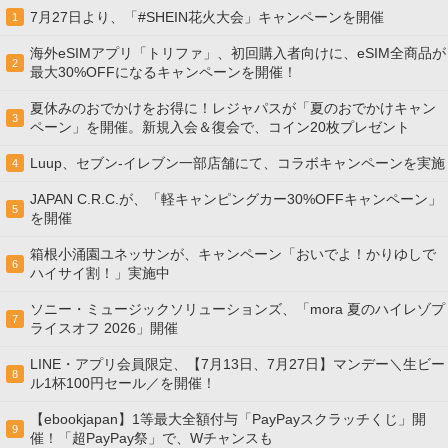
7月27日より、「#SHEIN花火大会」キャンペーンを開催
1
海外eSIMアプリ「トリファ」、初回購入者向けに、eSIM全商品が
2
最大30%OFFになるキャンペーンを開催！
夏休みのおでかけをお得に！レジャパスが「夏のおでかけキャン
3
ペーン」を開催。新規入会＆復会で、コイン20枚プレゼント
Luup、セブン‐イレブン一部店舗にて、コラボキャンペーンを実施
4
JAPAN C.R.C.が、「軽キャンピングカー30%OFFキャンペーン」
5
を開催
箱根小涌園ユネッサンが、キャンペーン「おいでよ！かりゆしで
6
ハイサイ割！」実施中
ソニー・ミュージックソリューションズ、「mora 夏のハイレゾプ
7
ライスオフ 2026」開催
LINE・アプリ会員限定、【7月13日、7月27日】マンデー＼生ビー
8
ル1杯100円セール／を開催！
【ebookjapan】1等最大全額付与「PayPayスクラッチくじ」開
9
催！「超PayPay祭」で、Wチャンスも