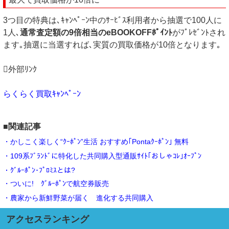
3つ目の特典は､ｷｬﾝﾍﾟｰﾝ中のｻｰﾋﾞｽ利用者から抽選で100人に
1人､
通常査定額の9倍相当のeBOOKOFFﾎﾟｲﾝﾄ
がﾌﾟﾚｾﾞﾝﾄされ
ます｡抽選に当選すれば､実質の買取価格が10倍となります｡
外部ﾘﾝｸ
らくらく買取ｷｬﾝﾍﾟｰﾝ
■関連記事
・かしこく楽しく“ｸｰﾎﾟﾝ”生活 おすすめ｢Pontaｸｰﾎﾟﾝ｣ 無料
・109系ﾌﾞﾗﾝﾄﾞに特化した共同購入型通販ｻｲﾄ｢おしゃｺﾚ｣ｵｰﾌﾟﾝ
・ｸﾞﾙｰﾎﾟﾝ･ﾌﾟﾛﾐｽとは?
・ついに! ｸﾞﾙｰﾎﾟﾝで航空券販売
・農家から新鮮野菜が届く 進化する共同購入
アクセスランキング