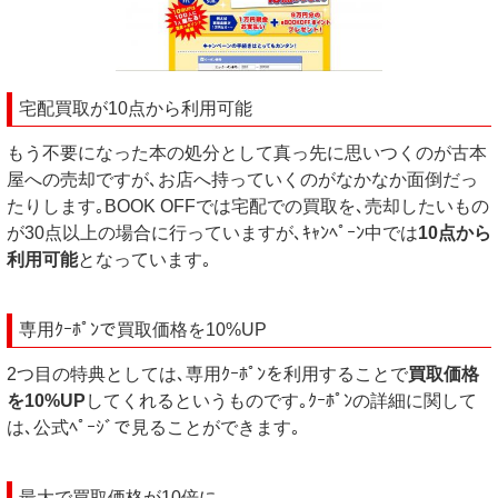
宅配買取が10点から利用可能
もう不要になった本の処分として真っ先に思いつくのが古本
屋への売却ですが､お店へ持っていくのがなかなか面倒だっ
たりします｡BOOK OFFでは宅配での買取を､売却したいもの
が30点以上の場合に行っていますが､ｷｬﾝﾍﾟｰﾝ中では
10点から
利用可能
となっています｡
専用ｸｰﾎﾟﾝで買取価格を10%UP
2つ目の特典としては､専用ｸｰﾎﾟﾝを利用することで
買取価格
を10%UP
してくれるというものです｡ｸｰﾎﾟﾝの詳細に関して
は､公式ﾍﾟｰｼﾞで見ることができます｡
最大で買取価格が10倍に