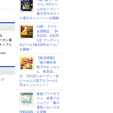
プコンPCゲー
ムがおトクに！
最大20％ポイン
ト還元キャンペーンを開催
LINE・アプリ
会員限定、【6
ら
月22日、6月29
ーポン最
日】マンデー＼
トへアク
生ビール1杯100円セール／
を開催！
com
/
【新店情報】
『肉汁製作所
餃子のかっちゃ
ん 町田店』
が、7月1日にオープン！生
クロ
ビールと人気アルコール1
円キャンペーン！！
東急パワーサプ
ライ、節電プロ
ジェクト「夏の
電気バカンス大
作戦2026」を実施