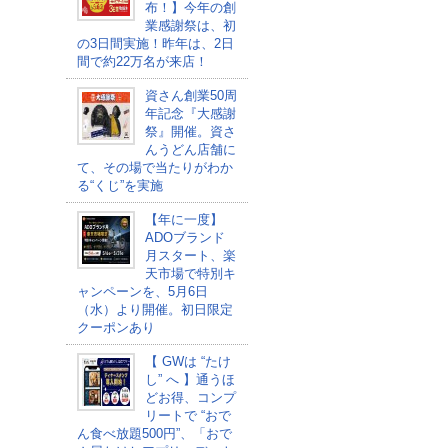
布！】今年の創
業感謝祭は、初
の3日間実施！昨年は、2日
間で約22万名が来店！
資さん創業50周
年記念『大感謝
祭』開催。資さ
んうどん店舗に
て、その場で当たりがわか
る“くじ”を実施
【年に一度】
ADOブランド
月スタート、楽
天市場で特別キ
ャンペーンを、5月6日
（水）より開催。初日限定
クーポンあり
【 GWは “たけ
し” へ 】通うほ
どお得、コンプ
リートで “おで
ん食べ放題500円”、「おで