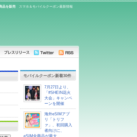
定商品を販売
スマホ＆モバイルクーポン最新情報
モバイルクーポン新着30件
7月27日より、
「#SHEIN花火
大会」キャンペ
ーンを開催
海外eSIMアプ
リ「トリフ
ァ」、初回購入
者向けに、
eSIM全商品が最大