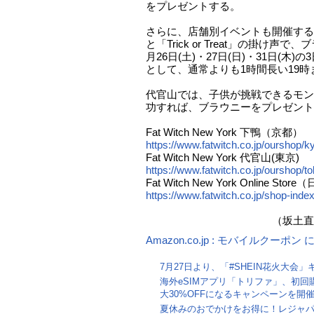
をプレゼントする。
さらに、店舗別イベントも開催する
と「Trick or Treat」の掛け声
月26日(土)・27日(日)・31日(木
として、通常よりも1時間長い19時
代官山では、子供が挑戦できるモン
功すれば、ブラウニーをプレゼント
Fat Witch New York 下鴨（京都）
https://www.fatwitch.co.jp/ourshop/ky
Fat Witch New York 代官⼭(東京)
https://www.fatwitch.co.jp/ourshop/to
Fat Witch New York Online Stor
https://www.fatwitch.co.jp/shop-inde
（坂土直隆
Amazon.co.jp : モバイルクーポ
7月27日より、「#SHEIN花火大会
海外eSIMアプリ「トリファ」、初回
大30%OFFになるキャンペーンを開
夏休みのおでかけをお得に！レジャ