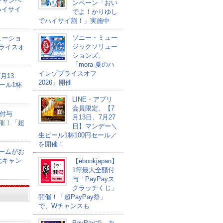
キャンペ
ンペーン「おい
ハイサイ
でよ！かりゆし
でハイサイ割！」実施中
ソニー・ミュー
ューショ
ジックソリュー
プライスオ
ションズ、
「mora 夏のハ
イレゾプライスオフ
月13
2026」開催
ール1杯
LINE・アプリ
会員限定、【7
額付与
月13日、7月27
開催！「超
日】マンデー＼
生ビール1杯100円セール／
を開催！
ゲームがお
元キャン
【ebookjapan】
1等最大全額付
与「PayPayス
クラッチくじ」
開催！「超PayPay祭」
で、Wチャンスも
PayPayで、カ