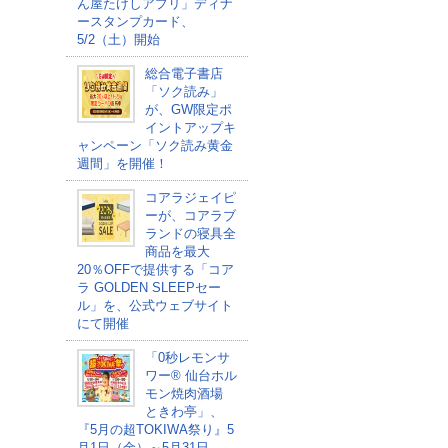
ん屋たけしアプリ」ディナ
ースタンプカード、
5/2（土）開始
総合電子書店
「ソク読み」
が、GW限定ポ
イントアップキ
ャンペーン「ソク読み黄金
週間」を開催！
コアラジェイピ
ーが、コアラブ
ランドの寝具全
商品を最大
20％OFFで提供する「コア
ラ GOLDEN SLEEPセー
ル」を、公式ウェブサイト
にて開催
「0秒レモンサ
ワー® 仙台ホル
モン焼肉酒場
ときわ亭」、
『5月の超TOKIWA祭り』5
月1日（金）～5月31日