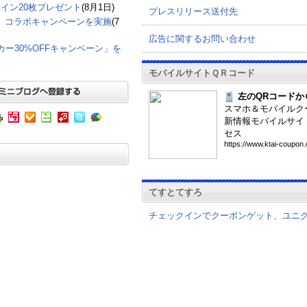
イン20枚プレゼント
(8月1日)
プレスリリース送付先
て、コラボキャンペーンを実施
(7
広告に関するお問い合わせ
グカー30%OFFキャンペーン」を
モバイルサイトＱＲコード
左のQRコードか
スマホ＆モバイルク
新情報モバイルサイ
セス
htt
ps:
//w
ww.
kta
i-c
oup
on.
てすとてすろ
チェックインでクーポンゲット、ユニ