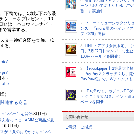
6.
箱根小涌園ユネッサンが、
ーン「おいでよ！かりゆしで
割！」実施中
。下鴨では、5歳以下の仮装
で、ブラウニーをプレゼント。10
7.
ソニー・ミュージックソリ
)の3日間は、ハロウィンナイト
ンズ、「mora 夏のハイレゾ
まで営業する。
フ 2026」開催
スター神経衰弱を実施。成
8.
LINE・アプリ会員限定、【7
する。
日、7月27日】マンデー＼生ビ
100円セール／を開催！
oto/
9.
【ebookjapan】1等最大全
kyo/
「PayPayスクラッチくじ」
e（⽇本）
PayPay祭」で、Wチャンスも
x.php
10.
PayPayで、カプコンPC
）
トクに！最大20％ポイント還
ペーンを開催
ン に関連する商品
」キャンペーンを開催
(8月1日)
お問い合わせ
購入者向けに、eSIM全商品が最
催！
(8月1日)
ご意見・ご感想
パスが「夏のおでかけキャンペ