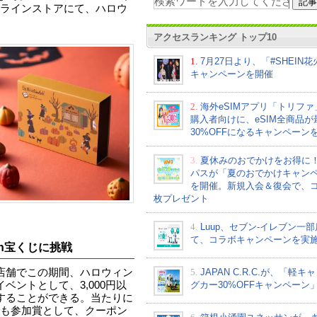
ラインストアにて、ハロウ
アクセスランキング トップ10
1.
7月27日より、「#SHEIN
キャンペーンを開催
2.
海外eSIMアプリ「トリフ
購入者向けに、eSIM全商品が
30%OFFになるキャンペーン
3.
夏休みのおでかけをお得に
パスが「夏のおでかけキャン
を開催。新規入会＆復会で、コ
枚プレゼント
4.
Luup、セブン‐イレブン一
て、コラボキャンペーンを実
een宝くじに挑戦
5.
JAPAN C.R.C.が、「軽キ
店舗でこの期間、ハロウィン
グカー30%OFFキャンペーン
ベントとして、3,000円以
挑戦することができる。当たりに
も参加賞として、クーポン