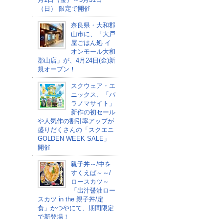
（日） 限定で開催
奈良県・大和郡
山市に、「大戸
屋ごはん処 イ
オンモール大和
郡山店」が、4月24日(金)新
規オープン！
スクウェア・エ
ニックス、「パ
ラノマサイト」
新作の初セール
や人気作の割引率アップが
盛りだくさんの「スクエニ
GOLDEN WEEK SALE」
開催
親子丼～/中を
すくえば～～/
ロースカツ～
「出汁醤油ロー
スカツ in the 親子丼/定
食」かつやにて、期間限定
で新登場！