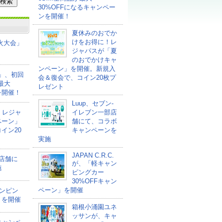
30%OFFになるキャンペー
ンを開催！
夏休みのおでか
けをお得に！レ
花火大会」
ジャパスが「夏
のおでかけキャ
ンペーン」を開催。新規入
ァ」、初回
会＆復会で、コイン20枚プ
最大
レゼント
を開催！
Luup、セブン‐
！レジャ
イレブン一部店
ペーン」
舗にて、コラボ
イン20
キャンペーンを
実施
JAPAN C.R.C.
部店舗に
が、「軽キャン
施
ピングカー
30%OFFキャン
ペーン」を開催
ャンピン
」を開催
箱根小涌園ユネ
ッサンが、キャ