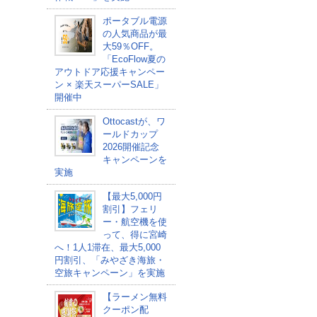
ポータブル電源
の人気商品が最
大59％OFF。
「EcoFlow夏の
アウトドア応援キャンペー
ン × 楽天スーパーSALE」
開催中
Ottocastが、ワ
ールドカップ
2026開催記念
キャンペーンを
実施
【最大5,000円
割引】フェリ
ー・航空機を使
って、得に宮崎
へ！1人1滞在、最大5,000
円割引、「みやざき海旅・
空旅キャンペーン」を実施
【ラーメン無料
クーポン配