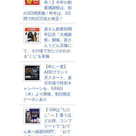
布！】今年の創
業感謝祭は、初
の3日間実施！昨年は、2日
間で約22万名が来店！
資さん創業50周
年記念『大感謝
祭』開催。資さ
んうどん店舗に
て、その場で当たりがわか
る“くじ”を実施
【年に一度】
ADOブランド
月スタート、楽
天市場で特別キ
ャンペーンを、5月6日
（水）より開催。初日限定
クーポンあり
【 GWは “たけ
し” へ 】通うほ
どお得、コンプ
リートで “おで
ん食べ放題500円”、「おで