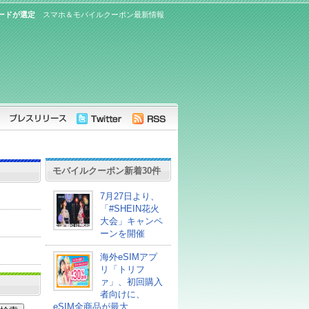
ードが選定
スマホ＆モバイルクーポン最新情報
モバイルクーポン新着30件
7月27日より、
「#SHEIN花火
大会」キャンペ
ーンを開催
海外eSIMアプ
リ「トリフ
ァ」、初回購入
者向けに、
eSIM全商品が最大