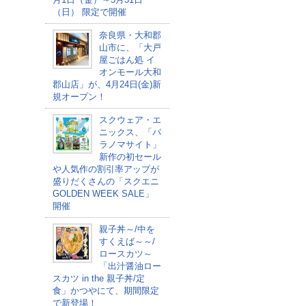
（日） 限定で開催
奈良県・大和郡
山市に、「大戸
屋ごはん処 イ
オンモール大和
郡山店」が、4月24日(金)新
規オープン！
スクウェア・エ
ニックス、「パ
ラノマサイト」
新作の初セール
や人気作の割引率アップが
盛りだくさんの「スクエニ
GOLDEN WEEK SALE」
開催
親子丼～/中を
すくえば～～/
ロースカツ～
「出汁醤油ロー
スカツ in the 親子丼/定
食」かつやにて、期間限定
で新登場！