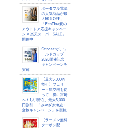
ポータブル電源
の人気商品が最
大59％OFF。
「EcoFlow夏の
アウトドア応援キャンペー
ン × 楽天スーパーSALE」
開催中
Ottocastが、ワ
ールドカップ
2026開催記念
キャンペーンを
実施
【最大5,000円
割引】フェリ
ー・航空機を使
って、得に宮崎
へ！1人1滞在、最大5,000
円割引、「みやざき海旅・
空旅キャンペーン」を実施
【ラーメン無料
クーポン配