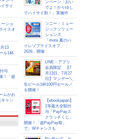
キャンペ
ンペーン「おい
ハイサイ
でよ！かりゆし
でハイサイ割！」実施中
ソニー・ミュー
ューショ
ジックソリュー
プライスオ
ションズ、
「mora 夏のハ
イレゾプライスオフ
月13
2026」開催
ール1杯
LINE・アプリ
会員限定、【7
額付与
月13日、7月27
開催！「超
日】マンデー＼
生ビール1杯100円セール／
を開催！
ゲームがお
元キャン
【ebookjapan】
1等最大全額付
与「PayPayス
クラッチくじ」
開催！「超PayPay祭」
で、Wチャンスも
PayPayで、カ