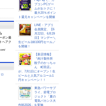
プコンPCゲー
ムがおトクに！
最大20％ポイン
ト還元キャンペーンを開催
LINE・アプリ
会員限定、【6
ら
月22日、6月29
ーポン最
日】マンデー＼
トへアク
生ビール1杯100円セール／
を開催！
com
/
【新店情報】
『肉汁製作所
餃子のかっちゃ
ん 町田店』
が、7月1日にオープン！生
クロ
ビールと人気アルコール1
円キャンペーン！！
東急パワーサプ
ライ、節電プロ
ジェクト「夏の
電気バカンス大
作戦2026」を実施