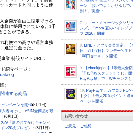
6.
箱根小涌園ユネッサンが、
ジットカードと同じように使
ーン「おいでよ！かりゆしで
割！」実施中
購入金額が自由に設定できる
7.
ソニー・ミュージックソリ
体様に採用されている。1千
ンズ、「mora 夏のハイレゾ
することができる。
フ 2026」開催
」の利便性の高さや運営事務
8.
LINE・アプリ会員限定、【7
、選定に至った。
日、7月27日】マンデー＼生ビ
100円セール／を開催！
事業 特設サイトURL：
9.
【ebookjapan】1等最大全
カード紹介ページ：
「PayPayスクラッチくじ」
/catalog
PayPay祭」で、Wチャンスも
）
10.
PayPayで、カプコンPC
ン に関連する商品
トクに！最大20％ポイント還
ペーンを開催
」キャンペーンを開催
(8月1日)
購入者向けに、eSIM全商品が最
お問い合わせ
催！
(8月1日)
パスが「夏のおでかけキャンペ
ご意見・ご感想
イン20枚プレゼント
(8月1日)