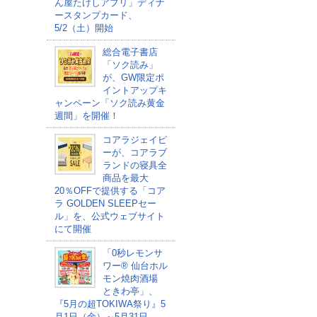
ん屋たけしアプリ」ディナ
ースタンプカード、
5/2（土）開始
総合電子書店
「ソク読み」
が、GW限定ポ
イントアップキ
ャンペーン「ソク読み黄金
週間」を開催！
コアラジェイピ
ーが、コアラブ
ランドの寝具全
商品を最大
20％OFFで提供する「コア
ラ GOLDEN SLEEPセー
ル」を、公式ウェブサイト
にて開催
「0秒レモンサ
ワー® 仙台ホル
モン焼肉酒場
ときわ亭」、
『5月の超TOKIWA祭り』5
月1日（金）～5月31日