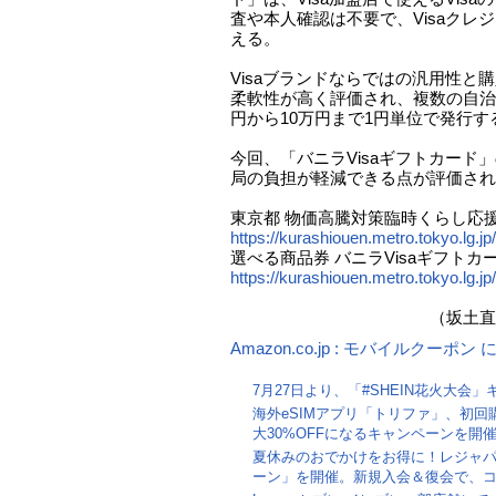
査や本人確認は不要で、Visaクレ
える。
Visaブランドならではの汎用性と
柔軟性が高く評価され、複数の自治
円から10万円まで1円単位で発行
今回、「バニラVisaギフトカード
局の負担が軽減できる点が評価され
東京都 物価高騰対策臨時くらし応援
https://kurashiouen.metro.tokyo.lg.jp/
選べる商品券 バニラVisaギフト
https://kurashiouen.metro.tokyo.lg.jp
（坂土直隆
Amazon.co.jp : モバイルクーポ
7月27日より、「#SHEIN花火大会
海外eSIMアプリ「トリファ」、初回
大30%OFFになるキャンペーンを開
夏休みのおでかけをお得に！レジャ
ーン」を開催。新規入会＆復会で、コ