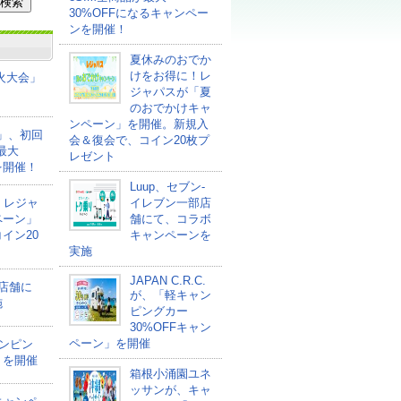
30%OFFになるキャンペー
ンを開催！
夏休みのおでか
けをお得に！レ
花火大会」
ジャパスが「夏
のおでかけキャ
ンペーン」を開催。新規入
ァ」、初回
会＆復会で、コイン20枚プ
最大
レゼント
を開催！
Luup、セブン‐
！レジャ
イレブン一部店
ペーン」
舗にて、コラボ
イン20
キャンペーンを
実施
JAPAN C.R.C.
部店舗に
が、「軽キャン
施
ピングカー
30%OFFキャン
ペーン」を開催
ャンピン
」を開催
箱根小涌園ユネ
ッサンが、キャ