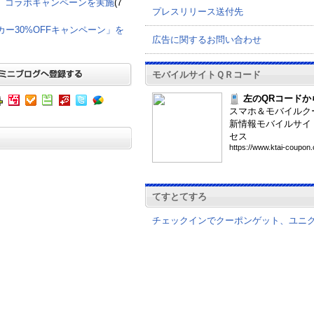
て、コラボキャンペーンを実施
(7
プレスリリース送付先
グカー30%OFFキャンペーン」を
広告に関するお問い合わせ
モバイルサイトＱＲコード
左のQRコードか
スマホ＆モバイルク
新情報モバイルサイ
セス
htt
ps:
//w
ww.
kta
i-c
oup
on.
てすとてすろ
チェックインでクーポンゲット、ユニ