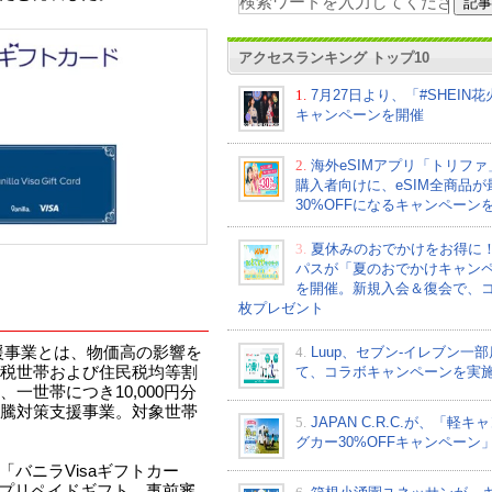
アクセスランキング トップ10
1.
7月27日より、「#SHEIN
キャンペーンを開催
2.
海外eSIMアプリ「トリフ
購入者向けに、eSIM全商品が
30%OFFになるキャンペーン
3.
夏休みのおでかけをお得に
パスが「夏のおでかけキャン
を開催。新規入会＆復会で、コ
枚プレゼント
4.
Luup、セブン‐イレブン一
援事業とは、物価高の影響を
て、コラボキャンペーンを実
税世帯および住民税均等割
一世帯につき10,000円分
騰対策支援事業。対象世帯
5.
JAPAN C.R.C.が、「軽キ
グカー30%OFFキャンペーン
「バニラVisaギフトカー
aのプリペイドギフト。事前審