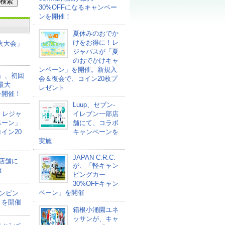
30%OFFになるキャンペー
ンを開催！
夏休みのおでか
けをお得に！レ
花火大会」
ジャパスが「夏
のおでかけキャ
ンペーン」を開催。新規入
ァ」、初回
会＆復会で、コイン20枚プ
最大
レゼント
を開催！
Luup、セブン‐
！レジャ
イレブン一部店
ペーン」
舗にて、コラボ
イン20
キャンペーンを
実施
JAPAN C.R.C.
部店舗に
が、「軽キャン
施
ピングカー
30%OFFキャン
ペーン」を開催
ャンピン
」を開催
箱根小涌園ユネ
ッサンが、キャ