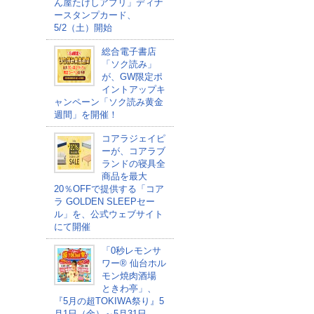
ん屋たけしアプリ」ディナ
ースタンプカード、
5/2（土）開始
総合電子書店
「ソク読み」
が、GW限定ポ
イントアップキ
ャンペーン「ソク読み黄金
週間」を開催！
コアラジェイピ
ーが、コアラブ
ランドの寝具全
商品を最大
20％OFFで提供する「コア
ラ GOLDEN SLEEPセー
ル」を、公式ウェブサイト
にて開催
「0秒レモンサ
ワー® 仙台ホル
モン焼肉酒場
ときわ亭」、
『5月の超TOKIWA祭り』5
月1日（金）～5月31日