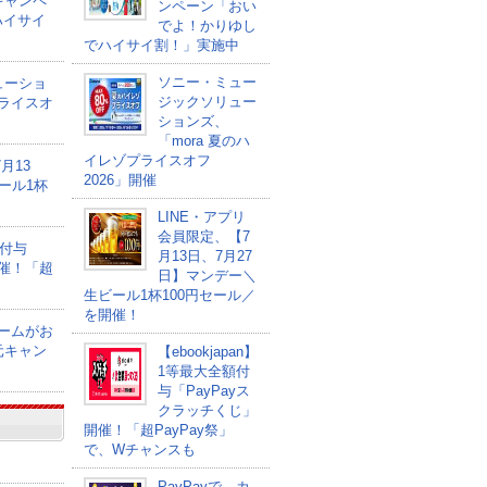
キャンペ
ンペーン「おい
ハイサイ
でよ！かりゆし
でハイサイ割！」実施中
ソニー・ミュー
ューショ
ジックソリュー
プライスオ
ションズ、
「mora 夏のハ
イレゾプライスオフ
月13
2026」開催
ール1杯
LINE・アプリ
会員限定、【7
額付与
月13日、7月27
開催！「超
日】マンデー＼
生ビール1杯100円セール／
を開催！
ゲームがお
元キャン
【ebookjapan】
1等最大全額付
与「PayPayス
クラッチくじ」
開催！「超PayPay祭」
で、Wチャンスも
PayPayで、カ