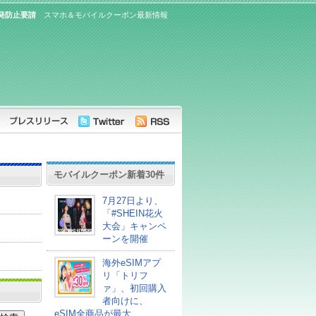
発防止要請
スマホ＆モバイルクーポン最新情報
モバイルクーポン新着30件
7月27日より、
「#SHEIN花火
大会」キャンペ
ーンを開催
海外eSIMアプ
リ「トリフ
ァ」、初回購入
者向けに、
eSIM全商品が最大