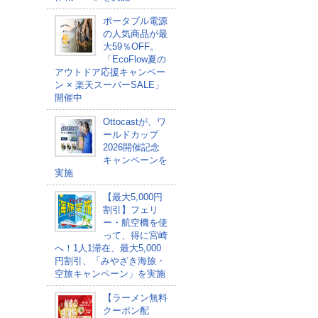
ポータブル電源
の人気商品が最
大59％OFF。
「EcoFlow夏の
アウトドア応援キャンペー
ン × 楽天スーパーSALE」
開催中
Ottocastが、ワ
ールドカップ
2026開催記念
キャンペーンを
実施
【最大5,000円
割引】フェリ
ー・航空機を使
って、得に宮崎
へ！1人1滞在、最大5,000
円割引、「みやざき海旅・
空旅キャンペーン」を実施
【ラーメン無料
クーポン配