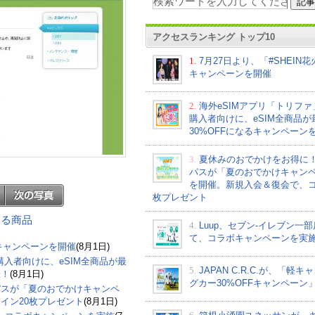
アクセスランキング トップ10
1.
7月27日より、「#SHEIN
キャンペーンを開催
2.
海外eSIMアプリ「トリフ
購入者向けに、eSIM全商品が
30%OFFになるキャンペーン
3.
夏休みのおでかけをお得に
パスが「夏のおでかけキャン
を開催。新規入会＆復会で、コ
枚プレゼント
連する商品
4.
Luup、セブン‐イレブン一
て、コラボキャンペーンを実
」キャンペーンを開催
(8月1日)
購入者向けに、eSIM全商品が最
5.
JAPAN C.R.C.が、「軽キ
催！
(8月1日)
グカー30%OFFキャンペーン
パスが「夏のおでかけキャンペ
イン20枚プレゼント
(8月1日)