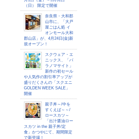
（日） 限定で開催
奈良県・大和郡
山市に、「大戸
屋ごはん処 イ
オンモール大和
郡山店」が、4月24日(金)新
規オープン！
スクウェア・エ
ニックス、「パ
ラノマサイト」
新作の初セール
や人気作の割引率アップが
盛りだくさんの「スクエニ
GOLDEN WEEK SALE」
開催
親子丼～/中を
すくえば～～/
ロースカツ～
「出汁醤油ロー
スカツ in the 親子丼/定
食」かつやにて、期間限定
で新登場！