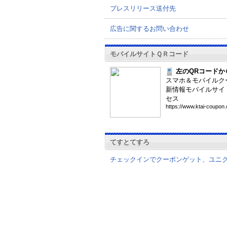
プレスリリース送付先
広告に関するお問い合わせ
モバイルサイトＱＲコード
左のQRコードか
スマホ＆モバイルク
新情報モバイルサイ
セス
htt
ps:
//w
ww.
kta
i-c
oup
on.
てすとてすろ
チェックインでクーポンゲット、ユニ