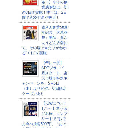
布！】今年の創
業感謝祭は、初
の3日間実施！昨年は、2日
間で約22万名が来店！
資さん創業50周
年記念『大感謝
祭』開催。資さ
んうどん店舗に
て、その場で当たりがわか
る“くじ”を実施
【年に一度】
ADOブランド
月スタート、楽
天市場で特別キ
ャンペーンを、5月6日
（水）より開催。初日限定
クーポンあり
【 GWは “たけ
し” へ 】通うほ
どお得、コンプ
リートで “おで
ん食べ放題500円”、「おで