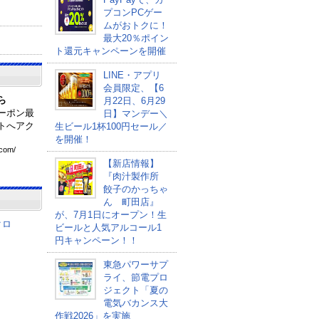
プコンPCゲー
ムがおトクに！
最大20％ポイン
ト還元キャンペーンを開催
LINE・アプリ
会員限定、【6
ら
月22日、6月29
ーポン最
日】マンデー＼
トへアク
生ビール1杯100円セール／
を開催！
com
/
【新店情報】
『肉汁製作所
餃子のかっちゃ
ん 町田店』
が、7月1日にオープン！生
クロ
ビールと人気アルコール1
円キャンペーン！！
東急パワーサプ
ライ、節電プロ
ジェクト「夏の
電気バカンス大
作戦2026」を実施