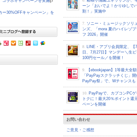
6.
箱根小涌園ユネッサンが、
て、コラボキャンペーンを実施
(7
ーン「おいでよ！かりゆしで
割！」実施中
グカー30%OFFキャンペーン」を
7.
ソニー・ミュージックソリ
ンズ、「mora 夏のハイレゾ
フ 2026」開催
8.
LINE・アプリ会員限定、【7
日、7月27日】マンデー＼生ビ
100円セール／を開催！
9.
【ebookjapan】1等最大全
「PayPayスクラッチくじ」
PayPay祭」で、Wチャンスも
10.
PayPayで、カプコンPC
トクに！最大20％ポイント還
ペーンを開催
お問い合わせ
ご意見・ご感想