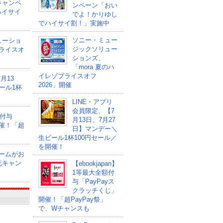
キャンペ
ンペーン「おい
ハイサイ
でよ！かりゆし
でハイサイ割！」実施中
ソニー・ミュー
ューショ
ジックソリュー
プライスオ
ションズ、
「mora 夏のハ
イレゾプライスオフ
月13
2026」開催
ール1杯
LINE・アプリ
会員限定、【7
額付与
月13日、7月27
開催！「超
日】マンデー＼
生ビール1杯100円セール／
を開催！
ゲームがお
元キャン
【ebookjapan】
1等最大全額付
与「PayPayス
クラッチくじ」
開催！「超PayPay祭」
で、Wチャンスも