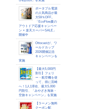
作戦2026」を実施
ポータブル電源
の人気商品が最
大59％OFF。
「EcoFlow夏の
アウトドア応援キャンペー
ン × 楽天スーパーSALE」
開催中
Ottocastが、ワ
ールドカップ
2026開催記念
キャンペーンを
実施
【最大5,000円
割引】フェリ
ー・航空機を使
って、得に宮崎
へ！1人1滞在、最大5,000
円割引、「みやざき海旅・
空旅キャンペーン」を実施
【ラーメン無料
クーポン配