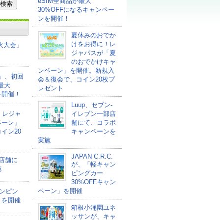
eSIM全商品が最大
30%OFFになるキャンペー
ンを開催！
夏休みのおでか
けをお得に！レ
花火大会」
ジャパスが「夏
のおでかけキャ
ンペーン」を開催。新規入
ァ」、初回
会＆復会で、コイン20枚プ
最大
レゼント
を開催！
Luup、セブン‐
！レジャ
イレブン一部店
ペーン」
舗にて、コラボ
イン20
キャンペーンを
実施
JAPAN C.R.C.
部店舗に
が、「軽キャン
施
ピングカー
30%OFFキャン
ペーン」を開催
ャンピン
」を開催
箱根小涌園ユネ
ッサンが、キャ