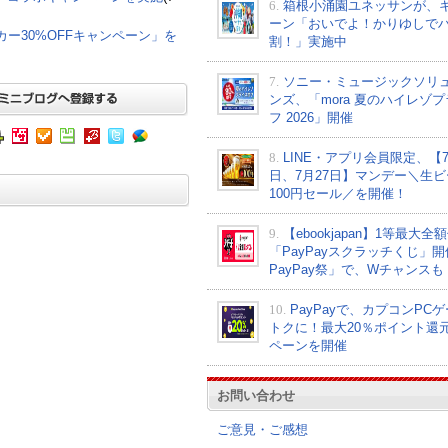
6.
箱根小涌園ユネッサンが、
ーン「おいでよ！かりゆしで
グカー30%OFFキャンペーン」を
割！」実施中
7.
ソニー・ミュージックソリ
ンズ、「mora 夏のハイレゾ
フ 2026」開催
8.
LINE・アプリ会員限定、【7
日、7月27日】マンデー＼生ビ
100円セール／を開催！
9.
【ebookjapan】1等最大全
「PayPayスクラッチくじ」
PayPay祭」で、Wチャンスも
10.
PayPayで、カプコンPC
トクに！最大20％ポイント還
ペーンを開催
お問い合わせ
ご意見・ご感想