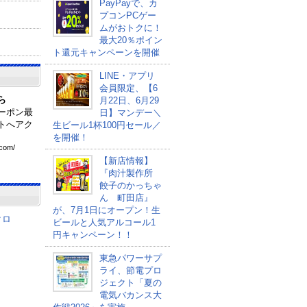
PayPayで、カ
プコンPCゲー
ムがおトクに！
最大20％ポイン
ト還元キャンペーンを開催
LINE・アプリ
会員限定、【6
ら
月22日、6月29
ーポン最
日】マンデー＼
トへアク
生ビール1杯100円セール／
を開催！
com
/
【新店情報】
『肉汁製作所
餃子のかっちゃ
ん 町田店』
が、7月1日にオープン！生
クロ
ビールと人気アルコール1
円キャンペーン！！
東急パワーサプ
ライ、節電プロ
ジェクト「夏の
電気バカンス大