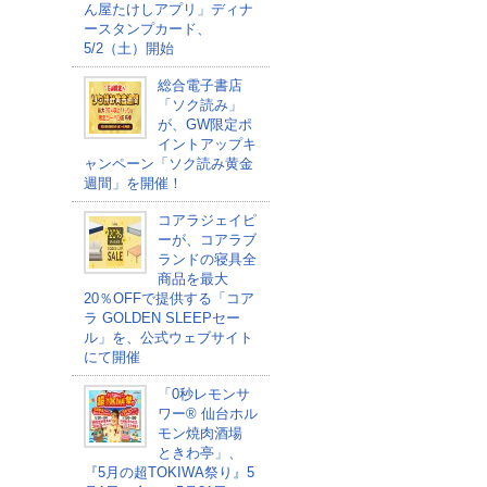
ん屋たけしアプリ」ディナ
ースタンプカード、
5/2（土）開始
総合電子書店
「ソク読み」
が、GW限定ポ
イントアップキ
ャンペーン「ソク読み黄金
週間」を開催！
コアラジェイピ
ーが、コアラブ
ランドの寝具全
商品を最大
20％OFFで提供する「コア
ラ GOLDEN SLEEPセー
ル」を、公式ウェブサイト
にて開催
「0秒レモンサ
ワー® 仙台ホル
モン焼肉酒場
ときわ亭」、
『5月の超TOKIWA祭り』5