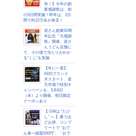
布！】今年の創
業感謝祭は、初
の3日間実施！昨年は、2日
間で約22万名が来店！
資さん創業50周
年記念『大感謝
祭』開催。資さ
んうどん店舗に
て、その場で当たりがわか
る“くじ”を実施
【年に一度】
ADOブランド
月スタート、楽
天市場で特別キ
ャンペーンを、5月6日
（水）より開催。初日限定
クーポンあり
【 GWは “たけ
し” へ 】通うほ
どお得、コンプ
リートで “おで
ん食べ放題500円”、「おで