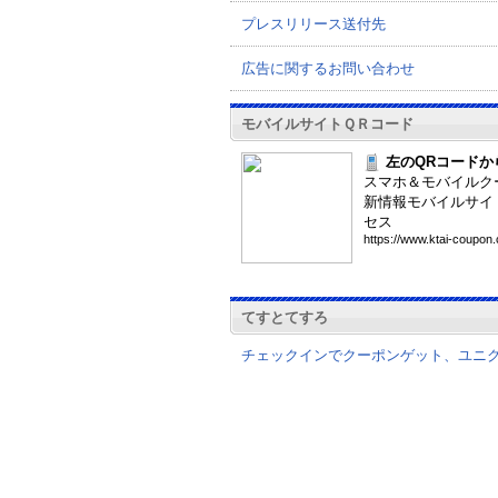
プレスリリース送付先
広告に関するお問い合わせ
モバイルサイトＱＲコード
左のQRコードか
スマホ＆モバイルク
新情報モバイルサイ
セス
htt
ps:
//w
ww.
kta
i-c
oup
on.
てすとてすろ
チェックインでクーポンゲット、ユニ