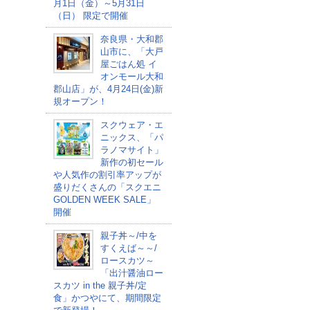
月1日（金）～5月31日
（日） 限定で開催
奈良県・大和郡
山市に、「大戸
屋ごはん処 イ
オンモール大和
郡山店」が、4月24日(金)新
規オープン！
スクウェア・エ
ニックス、「パ
ラノマサイト」
新作の初セール
や人気作の割引率アップが
盛りだくさんの「スクエニ
GOLDEN WEEK SALE」
開催
親子丼～/中を
すくえば～～/
ロースカツ～
「出汁醤油ロー
スカツ in the 親子丼/定
食」かつやにて、期間限定