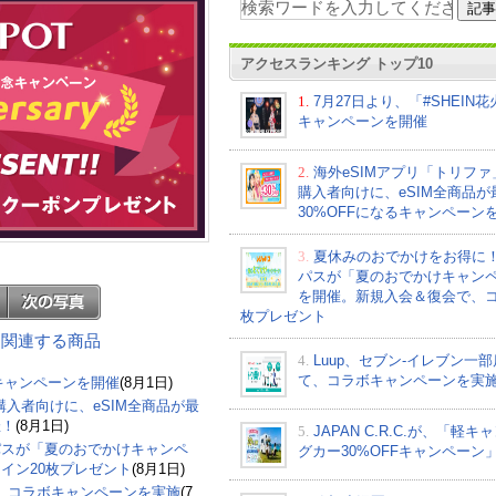
アクセスランキング トップ10
1.
7月27日より、「#SHEIN
キャンペーンを開催
2.
海外eSIMアプリ「トリフ
購入者向けに、eSIM全商品が
30%OFFになるキャンペーン
3.
夏休みのおでかけをお得に
パスが「夏のおでかけキャン
を開催。新規入会＆復会で、コ
枚プレゼント
ン に関連する商品
4.
Luup、セブン‐イレブン一
て、コラボキャンペーンを実
」キャンペーンを開催
(8月1日)
購入者向けに、eSIM全商品が最
催！
(8月1日)
5.
JAPAN C.R.C.が、「軽キ
パスが「夏のおでかけキャンペ
グカー30%OFFキャンペーン
イン20枚プレゼント
(8月1日)
て、コラボキャンペーンを実施
(7