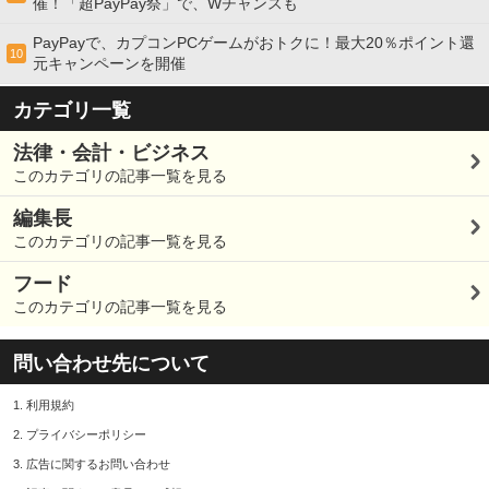
催！「超PayPay祭」で、Wチャンスも
PayPayで、カプコンPCゲームがおトクに！最大20％ポイント還
10
元キャンペーンを開催
カテゴリ一覧
法律・会計・ビジネス
このカテゴリの記事一覧を見る
編集長
このカテゴリの記事一覧を見る
フード
このカテゴリの記事一覧を見る
問い合わせ先について
1.
利用規約
2.
プライバシーポリシー
3.
広告に関するお問い合わせ