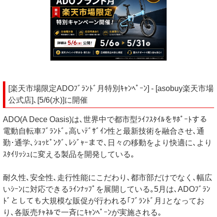
[楽天市場限定ADOﾌﾞﾗﾝﾄﾞ月特別ｷｬﾝﾍﾟｰﾝ] - [asobuy楽天市場
公式店]､[5/6(水)]に開催
ADO(A Dece Oasis)は､世界中で都市型ﾗｲﾌｽﾀｲﾙをｻﾎﾟｰﾄする
電動自転車ﾌﾞﾗﾝﾄﾞ｡高いﾃﾞｻﾞｲﾝ性と最新技術を融合させ､通
勤･通学､ｼｮｯﾋﾟﾝｸﾞ､ﾚｼﾞｬｰまで､日々の移動をより快適に､より
ｽﾀｲﾘｯｼｭに変える製品を開発している｡
耐久性､安全性､走行性能にこだわり､都市部だけでなく､幅広
いｼｰﾝに対応できるﾗｲﾝﾅｯﾌﾟを展開している｡5月は､ADOﾌﾞﾗﾝ
ﾄﾞとしても大規模な販促が行われる｢ﾌﾞﾗﾝﾄﾞ月｣となってお
り､各販売ﾁｬﾈﾙで一斉にｷｬﾝﾍﾟｰﾝが実施される｡