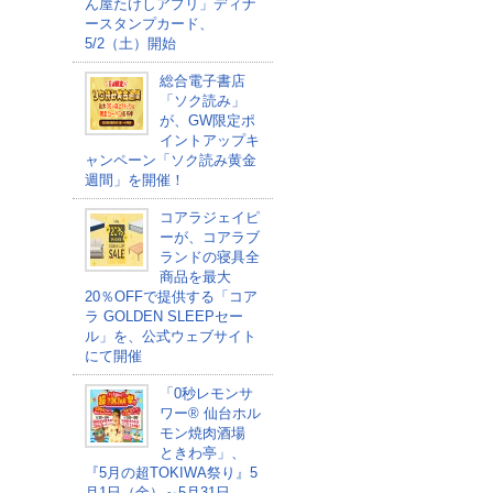
ん屋たけしアプリ」ディナ
ースタンプカード、
5/2（土）開始
総合電子書店
「ソク読み」
が、GW限定ポ
イントアップキ
ャンペーン「ソク読み黄金
週間」を開催！
コアラジェイピ
ーが、コアラブ
ランドの寝具全
商品を最大
20％OFFで提供する「コア
ラ GOLDEN SLEEPセー
ル」を、公式ウェブサイト
にて開催
「0秒レモンサ
ワー® 仙台ホル
モン焼肉酒場
ときわ亭」、
『5月の超TOKIWA祭り』5
月1日（金）～5月31日