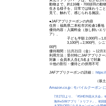
動物まで、約116種・700頭羽の
生きる様子を、日常では味わうこと
見て、触れて、感じられる施設。
●JAFアプリクーポンの内容
住所：福島県二本松市沢松倉1番地
優待内容：入園料金（放し飼いエリ
ア）、
子ども半額 2,000円→1,0
3,100円→2,900円、シニア（6
00円
優待期間：11月21日（金）～12月
利用方法：受付時にJAFアプリク
対象：会員本人含む5名まで対象
※他の割引・優待との併用不可
JAFアプリクーポンの詳細：
https:
（坂土直隆
Amazon.co.jp : モバイルクーポ
7月27日より、「#SHEIN花火大会
海外eSIMアプリ「トリファ」、初回
大30%OFFになるキャンペーンを開