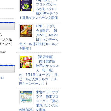
プコンPCゲー
ムがおトクに！
最大20％ポイン
ト還元キャンペーンを開催
LINE・アプリ
会員限定、【6
ら
月22日、6月29
ーポン最
日】マンデー＼
トへアク
生ビール1杯100円セール／
を開催！
com
/
【新店情報】
『肉汁製作所
餃子のかっちゃ
ん 町田店』
が、7月1日にオープン！生
クロ
ビールと人気アルコール1
円キャンペーン！！
東急パワーサプ
ライ、節電プロ
ジェクト「夏の
電気バカンス大
作戦2026」を実施