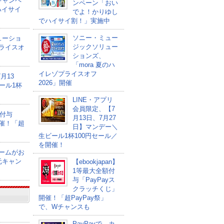
キャンペ
ンペーン「おい
ハイサイ
でよ！かりゆし
でハイサイ割！」実施中
ソニー・ミュー
ューショ
ジックソリュー
プライスオ
ションズ、
「mora 夏のハ
イレゾプライスオフ
月13
2026」開催
ール1杯
LINE・アプリ
会員限定、【7
額付与
月13日、7月27
開催！「超
日】マンデー＼
生ビール1杯100円セール／
を開催！
ゲームがお
元キャン
【ebookjapan】
1等最大全額付
与「PayPayス
クラッチくじ」
開催！「超PayPay祭」
で、Wチャンスも
PayPayで、カ