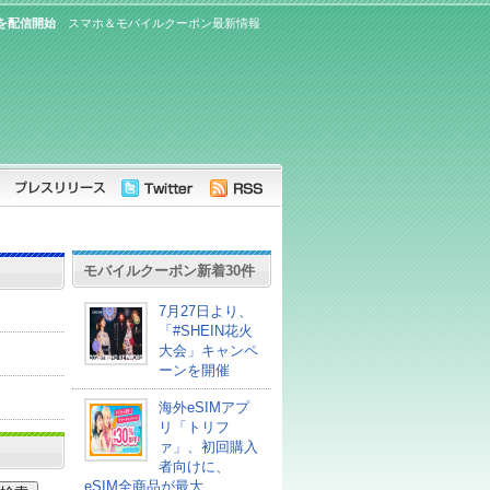
を配信開始
スマホ＆モバイルクーポン最新情報
モバイルクーポン新着30件
7月27日より、
「#SHEIN花火
大会」キャンペ
ーンを開催
海外eSIMアプ
リ「トリフ
ァ」、初回購入
者向けに、
eSIM全商品が最大