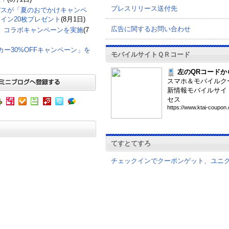
プレスリリース送付先
パスが「夏のおでかけキャンペ
イン20枚プレゼント
(8月1日)
広告に関するお問い合わせ
て、コラボキャンペーンを実施
(7
グカー30%OFFキャンペーン」を
モバイルサイトＱＲコード
左のQRコードか
スマホ＆モバイルク
新情報モバイルサイ
セス
htt
ps:
//w
ww.
kta
i-c
oup
on.
てすとてすろ
チェックインでクーポンゲット、ユニ