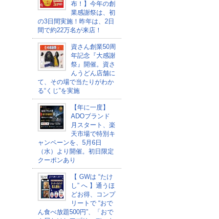
布！】今年の創
業感謝祭は、初
の3日間実施！昨年は、2日
間で約22万名が来店！
資さん創業50周
年記念『大感謝
祭』開催。資さ
んうどん店舗に
て、その場で当たりがわか
る“くじ”を実施
【年に一度】
ADOブランド
月スタート、楽
天市場で特別キ
ャンペーンを、5月6日
（水）より開催。初日限定
クーポンあり
【 GWは “たけ
し” へ 】通うほ
どお得、コンプ
リートで “おで
ん食べ放題500円”、「おで