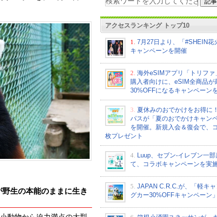
アクセスランキング トップ10
1.
7月27日より、「#SHEIN
キャンペーンを開催
2.
海外eSIMアプリ「トリフ
購入者向けに、eSIM全商品が
30%OFFになるキャンペーン
3.
夏休みのおでかけをお得に
パスが「夏のおでかけキャン
を開催。新規入会＆復会で、コ
枚プレゼント
4.
Luup、セブン‐イレブン一
て、コラボキャンペーンを実
5.
JAPAN C.R.C.が、「軽キ
ちが野生の本能のままに生き
グカー30%OFFキャンペーン
小動物から迫力満点の大型