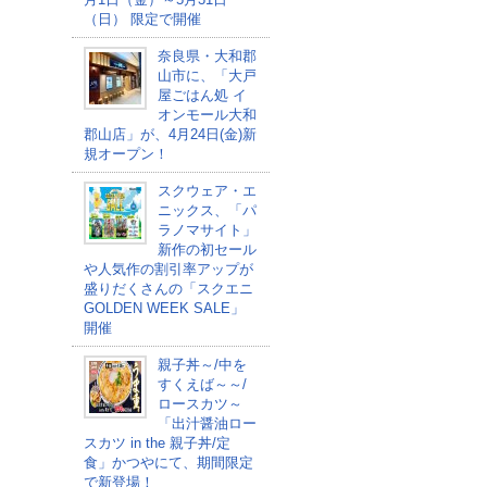
（日） 限定で開催
奈良県・大和郡
山市に、「大戸
屋ごはん処 イ
オンモール大和
郡山店」が、4月24日(金)新
規オープン！
スクウェア・エ
ニックス、「パ
ラノマサイト」
新作の初セール
や人気作の割引率アップが
盛りだくさんの「スクエニ
GOLDEN WEEK SALE」
開催
親子丼～/中を
すくえば～～/
ロースカツ～
「出汁醤油ロー
スカツ in the 親子丼/定
食」かつやにて、期間限定
で新登場！