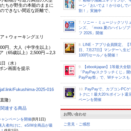
6.
箱根小涌園ユネッサンが、
動物たちが野生の本能のままに
ーン「おいでよ！かりゆしで
のできない間近な距離で、
割！」実施中
7.
ソニー・ミュージックソリ
ンズ、「mora 夏のハイレゾ
フ 2026」開催
ア＋ウォーキングエリ
8.
LINE・アプリ会員限定、【7
00円、大人（中学生以上）
日、7月27日】マンデー＼生ビ
5歳以上）2,500円→2,3
100円セール／を開催！
31日（水）
9.
【ebookjapan】1等最大全
ーポン画面を提示
「PayPayスクラッチくじ」
PayPay祭」で、Wチャンスも
10.
PayPayで、カプコンPC
//jaf.link/Fukushima-2025-016
トクに！最大20％ポイント還
ペーンを開催
）
ン に関連する商品
お問い合わせ
」キャンペーンを開催
(8月1日)
ご意見・ご感想
購入者向けに、eSIM全商品が最
催！
(8月1日)