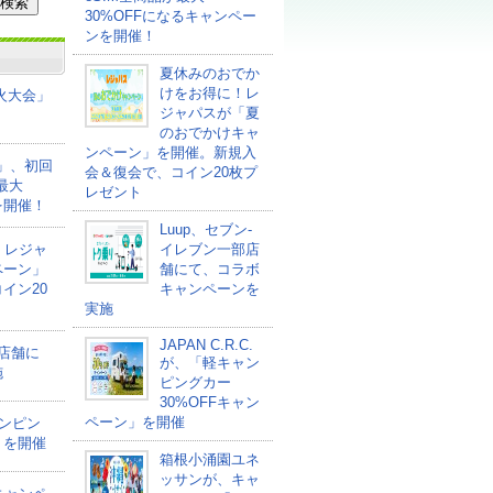
30%OFFになるキャンペー
ンを開催！
夏休みのおでか
けをお得に！レ
花火大会」
ジャパスが「夏
のおでかけキャ
ンペーン」を開催。新規入
ァ」、初回
会＆復会で、コイン20枚プ
最大
レゼント
を開催！
Luup、セブン‐
！レジャ
イレブン一部店
ペーン」
舗にて、コラボ
イン20
キャンペーンを
実施
JAPAN C.R.C.
部店舗に
が、「軽キャン
施
ピングカー
30%OFFキャン
ペーン」を開催
ャンピン
」を開催
箱根小涌園ユネ
ッサンが、キャ