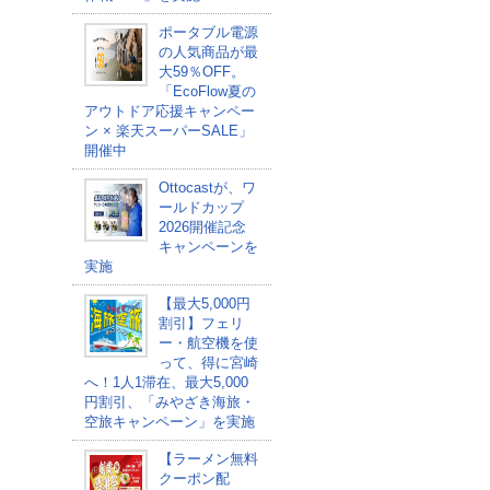
ポータブル電源
の人気商品が最
大59％OFF。
「EcoFlow夏の
アウトドア応援キャンペー
ン × 楽天スーパーSALE」
開催中
Ottocastが、ワ
ールドカップ
2026開催記念
キャンペーンを
実施
【最大5,000円
割引】フェリ
ー・航空機を使
って、得に宮崎
へ！1人1滞在、最大5,000
円割引、「みやざき海旅・
空旅キャンペーン」を実施
【ラーメン無料
クーポン配