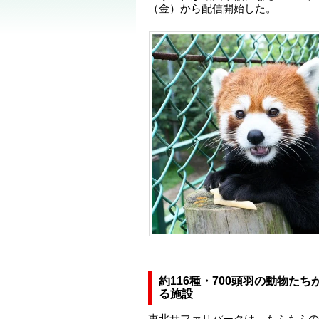
（金）から配信開始した。
約116種・700頭羽の動物た
る施設
東北サファリパークは、もふもふの