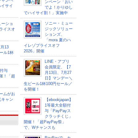
キャンペ
ンペーン「おい
ハイサイ
でよ！かりゆし
でハイサイ割！」実施中
ソニー・ミュー
ューショ
ジックソリュー
プライスオ
ションズ、
「mora 夏のハ
イレゾプライスオフ
月13
2026」開催
ール1杯
LINE・アプリ
会員限定、【7
額付与
月13日、7月27
開催！「超
日】マンデー＼
生ビール1杯100円セール／
を開催！
ゲームがお
元キャン
【ebookjapan】
1等最大全額付
与「PayPayス
クラッチくじ」
開催！「超PayPay祭」
で、Wチャンスも
PayPayで、カ