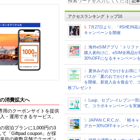
アクセスランキング トップ10
1.
7月27日より、「#SHEIN
キャンペーンを開催
2.
海外eSIMアプリ「トリフ
購入者向けに、eSIM全商品が
30%OFFになるキャンペーン
3.
夏休みのおでかけをお得に
パスが「夏のおでかけキャン
を開催。新規入会＆復会で、コ
枚プレゼント
の消費拡大へ
4.
Luup、セブン‐イレブン一
て、コラボキャンペーンを実
や店舗専用のクーポンサイトを提供
入・運用できるサービス。
5.
JAPAN C.R.C.が、「軽キ
グカー30%OFFキャンペーン
宿泊プランに1,000円の3
Giftpad coupon」が採
泉街の複数店舗でクーポン