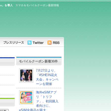
on」を導入
スマホ＆モバイルクーポン最新情報
モバイルクーポン新着30件
7月27日より、
「#SHEIN花火
大会」キャンペ
ーンを開催
海外eSIMアプ
リ「トリフ
ァ」、初回購入
者向けに、
eSIM全商品が最大