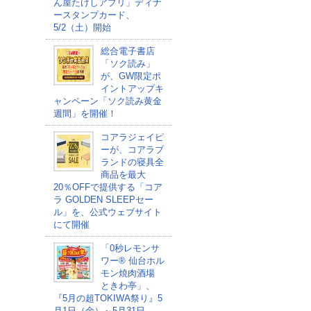
ん屋たけしアプリ」ディナ
ースタンプカード、
5/2（土）開始
総合電子書店
「ソク読み」
が、GW限定ポ
イントアップキ
ャンペーン「ソク読み黄金
週間」を開催！
コアラジェイピ
ーが、コアラブ
ランドの寝具全
商品を最大
20％OFFで提供する「コア
ラ GOLDEN SLEEPセー
ル」を、公式ウェブサイト
にて開催
「0秒レモンサ
ワー® 仙台ホル
モン焼肉酒場
ときわ亭」、
『5月の超TOKIWA祭り』5
月1日（金）～5月31日