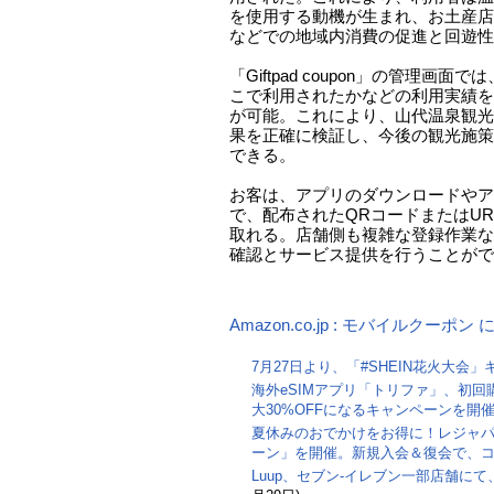
を使用する動機が生まれ、お土産店
などでの地域内消費の促進と回遊性
「Giftpad coupon」の管理画
こで利用されたかなどの利用実績を
が可能。これにより、山代温泉観光
果を正確に検証し、今後の観光施策
できる。
お客は、アプリのダウンロードやア
で、配布されたQRコードまたはU
取れる。店舗側も複雑な登録作業な
確認とサービス提供を行うことがで
Amazon.co.jp : モバイルクーポ
7月27日より、「#SHEIN花火大会
海外eSIMアプリ「トリファ」、初回
大30%OFFになるキャンペーンを開
夏休みのおでかけをお得に！レジャ
ーン」を開催。新規入会＆復会で、コ
Luup、セブン‐イレブン一部店舗に