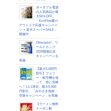
ポータブル電源
の人気商品が最
大59％OFF。
「EcoFlow夏の
アウトドア応援キャンペー
ン × 楽天スーパーSALE」
開催中
Ottocastが、ワ
ールドカップ
2026開催記念
キャンペーンを
実施
【最大5,000円
割引】フェリ
ー・航空機を使
って、得に宮崎
へ！1人1滞在、最大5,000
円割引、「みやざき海旅・
空旅キャンペーン」を実施
【ラーメン無料
クーポン配