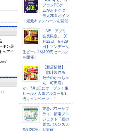
プコンPCゲー
ムがおトクに！
最大20％ポイン
ト還元キャンペーンを開催
LINE・アプリ
会員限定、【6
ら
月22日、6月29
ーポン最
日】マンデー＼
トへアク
生ビール1杯100円セール／
を開催！
com
/
【新店情報】
『肉汁製作所
餃子のかっちゃ
ん 町田店』
が、7月1日にオープン！生
クロ
ビールと人気アルコール1
円キャンペーン！！
東急パワーサプ
ライ、節電プロ
ジェクト「夏の
電気バカンス大
作戦2026」を実施