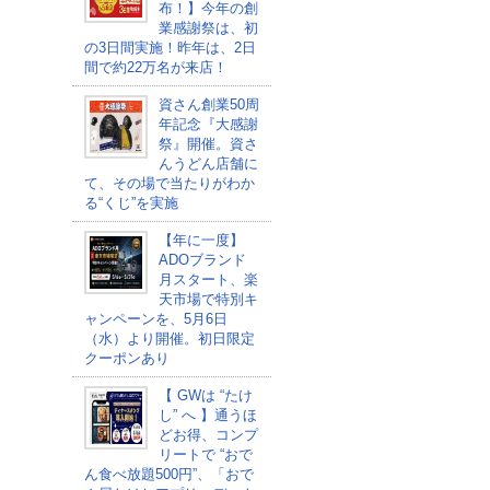
布！】今年の創
業感謝祭は、初
の3日間実施！昨年は、2日
間で約22万名が来店！
資さん創業50周
年記念『大感謝
祭』開催。資さ
んうどん店舗に
て、その場で当たりがわか
る“くじ”を実施
【年に一度】
ADOブランド
月スタート、楽
天市場で特別キ
ャンペーンを、5月6日
（水）より開催。初日限定
クーポンあり
【 GWは “たけ
し” へ 】通うほ
どお得、コンプ
リートで “おで
ん食べ放題500円”、「おで