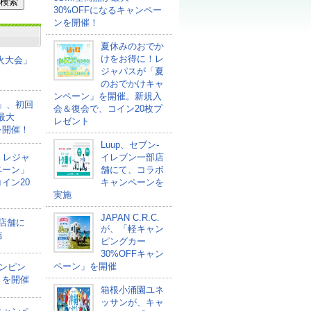
30%OFFになるキャンペー
ンを開催！
夏休みのおでか
けをお得に！レ
花火大会」
ジャパスが「夏
のおでかけキャ
ンペーン」を開催。新規入
ァ」、初回
会＆復会で、コイン20枚プ
最大
レゼント
を開催！
Luup、セブン‐
！レジャ
イレブン一部店
ペーン」
舗にて、コラボ
イン20
キャンペーンを
実施
JAPAN C.R.C.
部店舗に
が、「軽キャン
施
ピングカー
30%OFFキャン
ペーン」を開催
ャンピン
」を開催
箱根小涌園ユネ
ッサンが、キャ