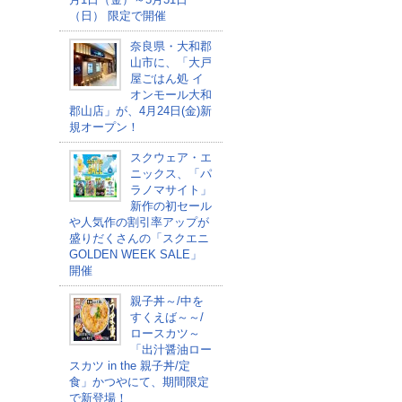
（日） 限定で開催
奈良県・大和郡
山市に、「大戸
屋ごはん処 イ
オンモール大和
郡山店」が、4月24日(金)新
規オープン！
スクウェア・エ
ニックス、「パ
ラノマサイト」
新作の初セール
や人気作の割引率アップが
盛りだくさんの「スクエニ
GOLDEN WEEK SALE」
開催
親子丼～/中を
すくえば～～/
ロースカツ～
「出汁醤油ロー
スカツ in the 親子丼/定
食」かつやにて、期間限定
で新登場！