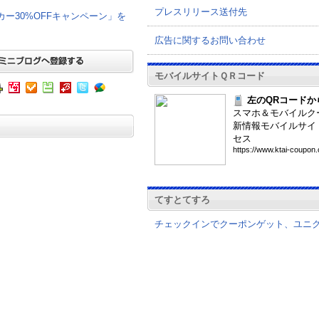
プレスリリース送付先
グカー30%OFFキャンペーン」を
広告に関するお問い合わせ
モバイルサイトＱＲコード
左のQRコードか
スマホ＆モバイルク
新情報モバイルサイ
セス
htt
ps:
//w
ww.
kta
i-c
oup
on.
てすとてすろ
チェックインでクーポンゲット、ユニ