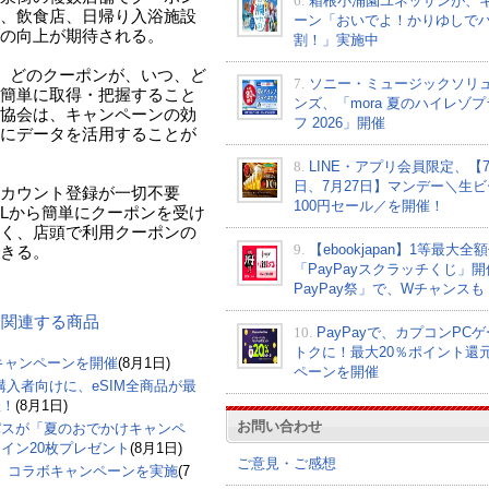
6.
箱根小涌園ユネッサンが、
、飲食店、日帰り入浴施設
ーン「おいでよ！かりゆしで
の向上が期待される。
割！」実施中
面では、どのクーポンが、いつ、ど
7.
ソニー・ミュージックソリ
簡単に取得・把握すること
ンズ、「mora 夏のハイレゾ
協会は、キャンペーンの効
フ 2026」開催
にデータを活用することが
8.
LINE・アプリ会員限定、【7
日、7月27日】マンデー＼生ビ
カウント登録が一切不要
100円セール／を開催！
RLから簡単にクーポンを受け
く、店頭で利用クーポンの
9.
【ebookjapan】1等最大全
きる。
「PayPayスクラッチくじ」
PayPay祭」で、Wチャンスも
ン に関連する商品
10.
PayPayで、カプコンPC
トクに！最大20％ポイント還
」キャンペーンを開催
(8月1日)
ペーンを開催
購入者向けに、eSIM全商品が最
催！
(8月1日)
お問い合わせ
パスが「夏のおでかけキャンペ
イン20枚プレゼント
(8月1日)
ご意見・ご感想
て、コラボキャンペーンを実施
(7