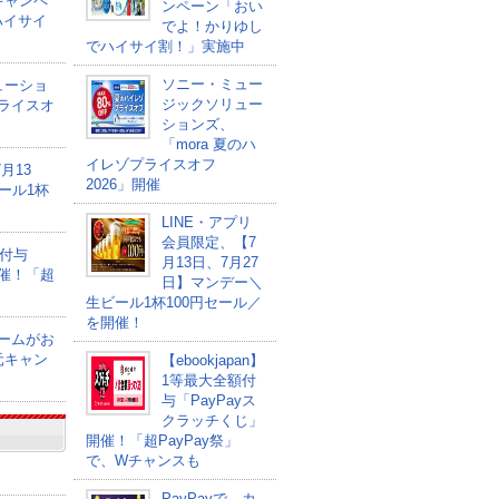
キャンペ
ンペーン「おい
ハイサイ
でよ！かりゆし
でハイサイ割！」実施中
ソニー・ミュー
ューショ
ジックソリュー
プライスオ
ションズ、
「mora 夏のハ
イレゾプライスオフ
月13
2026」開催
ール1杯
LINE・アプリ
会員限定、【7
額付与
月13日、7月27
開催！「超
日】マンデー＼
生ビール1杯100円セール／
を開催！
ゲームがお
元キャン
【ebookjapan】
1等最大全額付
与「PayPayス
クラッチくじ」
開催！「超PayPay祭」
で、Wチャンスも
PayPayで、カ