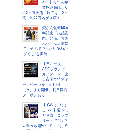
布！】今年の創
業感謝祭は、初
の3日間実施！昨年は、2日
間で約22万名が来店！
資さん創業50周
年記念『大感謝
祭』開催。資さ
んうどん店舗に
て、その場で当たりがわか
る“くじ”を実施
【年に一度】
ADOブランド
月スタート、楽
天市場で特別キ
ャンペーンを、5月6日
（水）より開催。初日限定
クーポンあり
【 GWは “たけ
し” へ 】通うほ
どお得、コンプ
リートで “おで
ん食べ放題500円”、「おで