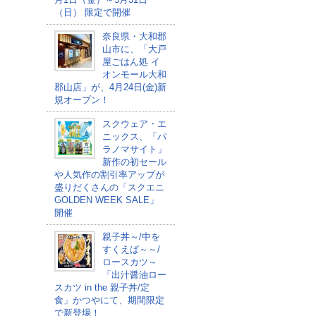
（日） 限定で開催
奈良県・大和郡
山市に、「大戸
屋ごはん処 イ
オンモール大和
郡山店」が、4月24日(金)新
規オープン！
スクウェア・エ
ニックス、「パ
ラノマサイト」
新作の初セール
や人気作の割引率アップが
盛りだくさんの「スクエニ
GOLDEN WEEK SALE」
開催
親子丼～/中を
すくえば～～/
ロースカツ～
「出汁醤油ロー
スカツ in the 親子丼/定
食」かつやにて、期間限定
で新登場！