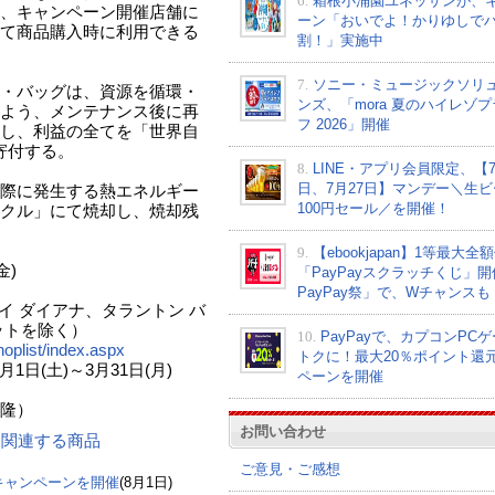
6.
箱根小涌園ユネッサンが、
、キャンペーン開催店舗に
ーン「おいでよ！かりゆしで
て商品購入時に利用できる
割！」実施中
。
7.
ソニー・ミュージックソリ
・バッグは、資源を循環・
ンズ、「mora 夏のハイレゾ
よう、メンテナンス後に再
フ 2026」開催
し、利益の全てを「世界自
寄付する。
8.
LINE・アプリ会員限定、【7
日、7月27日】マンデー＼生ビ
際に発生する熱エネルギー
100円セール／を開催！
クル」にて焼却し、焼却残
9.
【ebookjapan】1等最大全
金)
「PayPayスクラッチくじ」
PayPay祭」で、Wチャンスも
イ ダイアナ、タラントン バ
ットを除く）
10.
PayPayで、カプコンPC
oplist/index.aspx
トクに！最大20％ポイント還
1日(土)～3月31日(月)
ペーンを開催
）
お問い合わせ
ン に関連する商品
ご意見・ご感想
」キャンペーンを開催
(8月1日)