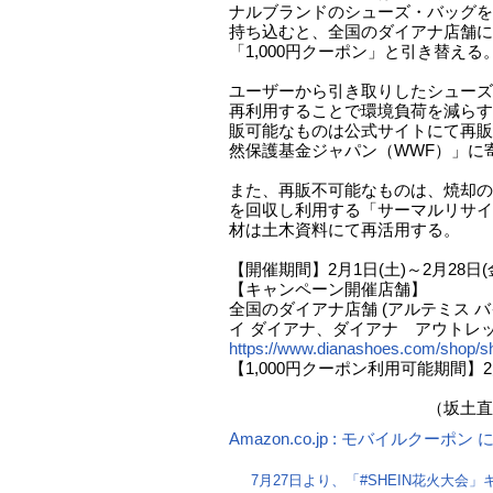
ナルブランドのシューズ・バッグを
持ち込むと、全国のダイアナ店舗に
「1,000円クーポン」と引き替える
ユーザーから引き取りしたシューズ
再利用することで環境負荷を減らす
販可能なものは公式サイトにて再販
然保護基金ジャパン（WWF）」に
また、再販不可能なものは、焼却の
を回収し利用する「サーマルリサイ
材は土木資料にて再活用する。
【開催期間】2月1日(土)～2月28日(
【キャンペーン開催店舗】
全国のダイアナ店舗 (アルテミス バ
イ ダイアナ、ダイアナ アウトレ
https://www.dianashoes.com/shop/sh
【1,000円クーポン利用可能期間】2月
（坂土直隆
Amazon.co.jp : モバイルクーポ
7月27日より、「#SHEIN花火大会