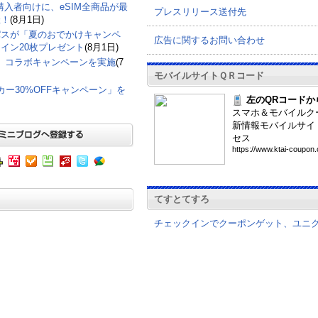
購入者向けに、eSIM全商品が最
プレスリリース送付先
催！
(8月1日)
パスが「夏のおでかけキャンペ
広告に関するお問い合わせ
イン20枚プレゼント
(8月1日)
て、コラボキャンペーンを実施
(7
モバイルサイトＱＲコード
グカー30%OFFキャンペーン」を
左のQRコードか
スマホ＆モバイルク
新情報モバイルサイ
セス
htt
ps:
//w
ww.
kta
i-c
oup
on.
てすとてすろ
チェックインでクーポンゲット、ユニ