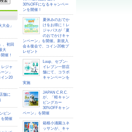
30%OFFになるキャンペー
ンを開催！
夏休みのおでか
けをお得に！レ
花火大会」
ジャパスが「夏
のおでかけキャ
ンペーン」を開催。新規入
ァ」、初回
会＆復会で、コイン20枚プ
最大
レゼント
を開催！
Luup、セブン‐
！レジャ
イレブン一部店
ペーン」
舗にて、コラボ
イン20
キャンペーンを
実施
JAPAN C.R.C.
部店舗に
が、「軽キャン
施
ピングカー
30%OFFキャン
ペーン」を開催
ャンピン
」を開催
箱根小涌園ユネ
ッサンが、キャ