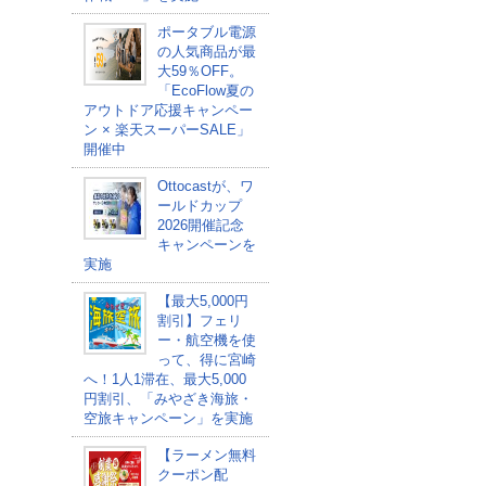
ポータブル電源
の人気商品が最
大59％OFF。
「EcoFlow夏の
アウトドア応援キャンペー
ン × 楽天スーパーSALE」
開催中
Ottocastが、ワ
ールドカップ
2026開催記念
キャンペーンを
実施
【最大5,000円
割引】フェリ
ー・航空機を使
って、得に宮崎
へ！1人1滞在、最大5,000
円割引、「みやざき海旅・
空旅キャンペーン」を実施
【ラーメン無料
クーポン配