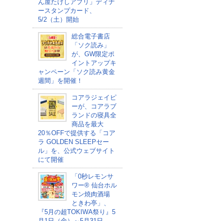
ん屋たけしアプリ」ディナ
ースタンプカード、
5/2（土）開始
総合電子書店
「ソク読み」
が、GW限定ポ
イントアップキ
ャンペーン「ソク読み黄金
週間」を開催！
コアラジェイピ
ーが、コアラブ
ランドの寝具全
商品を最大
20％OFFで提供する「コア
ラ GOLDEN SLEEPセー
ル」を、公式ウェブサイト
にて開催
「0秒レモンサ
ワー® 仙台ホル
モン焼肉酒場
ときわ亭」、
『5月の超TOKIWA祭り』5
月1日（金）～5月31日