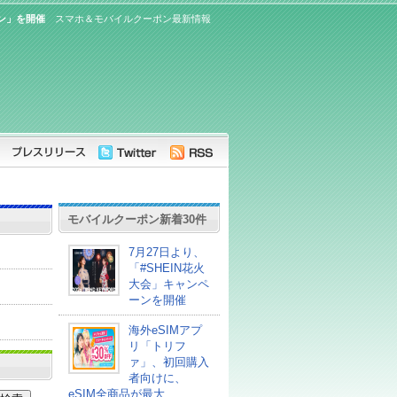
ーン」を開催
スマホ＆モバイルクーポン最新情報
モバイルクーポン新着30件
7月27日より、
「#SHEIN花火
大会」キャンペ
ーンを開催
海外eSIMアプ
リ「トリフ
ァ」、初回購入
者向けに、
eSIM全商品が最大