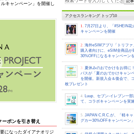
リサイクルキャンペーン」を開催し
アクセスランキング トップ10
1.
7月27日より、「#SHEIN
キャンペーンを開催
2.
海外eSIMアプリ「トリフ
購入者向けに、eSIM全商品が
30%OFFになるキャンペーン
3.
夏休みのおでかけをお得に
パスが「夏のおでかけキャン
を開催。新規入会＆復会で、コ
枚プレゼント
4.
Luup、セブン‐イレブン一
て、コラボキャンペーンを実
5.
JAPAN C.R.C.が、「軽キ
グカー30%OFFキャンペーン
円クーポンを引き替え
要になったダイアナオリジ