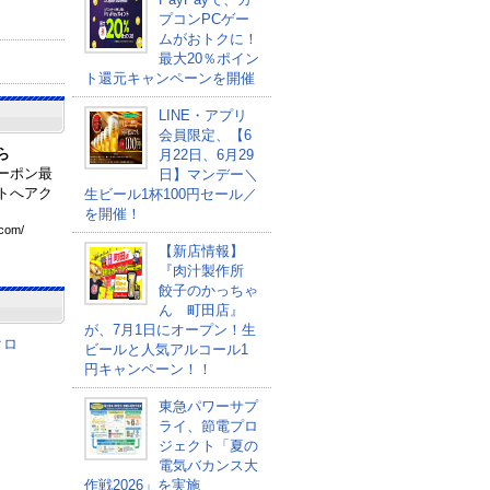
プコンPCゲー
ムがおトクに！
最大20％ポイン
ト還元キャンペーンを開催
LINE・アプリ
会員限定、【6
ら
月22日、6月29
ーポン最
日】マンデー＼
トへアク
生ビール1杯100円セール／
を開催！
com
/
【新店情報】
『肉汁製作所
餃子のかっちゃ
ん 町田店』
が、7月1日にオープン！生
クロ
ビールと人気アルコール1
円キャンペーン！！
東急パワーサプ
ライ、節電プロ
ジェクト「夏の
電気バカンス大
作戦2026」を実施