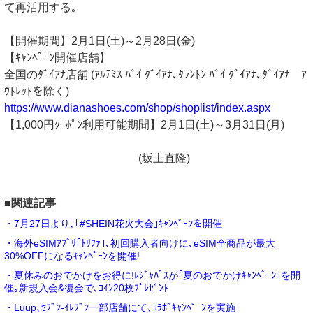
て再活用する｡
【開催期間】2月1日(土)～2月28日(金)
【ｷｬﾝﾍﾟｰﾝ開催店舗】
全国のﾀﾞｲｱﾅ店舗 (ｱﾙﾃﾐｽ ﾊﾞｲ ﾀﾞｲｱﾅ､ﾀﾗﾝﾄﾝ ﾊﾞｲ ﾀﾞｲｱﾅ､ﾀﾞｲｱﾅ ｱ
ｳﾄﾚｯﾄを除く)
https://www.dianashoes.com/shop/shoplist/index.aspx
【1,000円ｸｰﾎﾟﾝ利用可能期間】2月1日(土)～3月31日(月)
(坂土直隆)
■関連記事
・7月27日より､｢#SHEIN花火大会｣ｷｬﾝﾍﾟｰﾝを開催
・海外eSIMｱﾌﾟﾘ｢ﾄﾘﾌｧ｣､初回購入者向けに､eSIM全商品が最大
30%OFFになるｷｬﾝﾍﾟｰﾝを開催!
・夏休みのおでかけをお得に!ﾚｼﾞｬﾊﾟｽが｢夏のおでかけｷｬﾝﾍﾟｰﾝ｣を開
催｡新規入会&復会で､ｺｲﾝ20枚ﾌﾟﾚｾﾞﾝﾄ
・Luup､ｾﾌﾞﾝ‐ｲﾚﾌﾞﾝ一部店舗にて､ｺﾗﾎﾞｷｬﾝﾍﾟｰﾝを実施