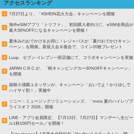
アクセスランキング
7月27日より、「#SHEIN花火大会」キャンペーンを開催
1
海外eSIMアプリ「トリファ」、初回購入者向けに、eSIM全商品が
2
最大30%OFFになるキャンペーンを開催！
夏休みのおでかけをお得に！レジャパスが「夏のおでかけキャン
3
ペーン」を開催。新規入会＆復会で、コイン20枚プレゼント
Luup、セブン‐イレブン一部店舗にて、コラボキャンペーンを実施
4
JAPAN C.R.C.が、「軽キャンピングカー30%OFFキャンペーン」
5
を開催
箱根小涌園ユネッサンが、キャンペーン「おいでよ！かりゆしで
6
ハイサイ割！」実施中
ソニー・ミュージックソリューションズ、「mora 夏のハイレゾプ
7
ライスオフ 2026」開催
LINE・アプリ会員限定、【7月13日、7月27日】マンデー＼生ビー
8
ル1杯100円セール／を開催！
【ebookjapan】1等最大全額付与「PayPayスクラッチくじ」開