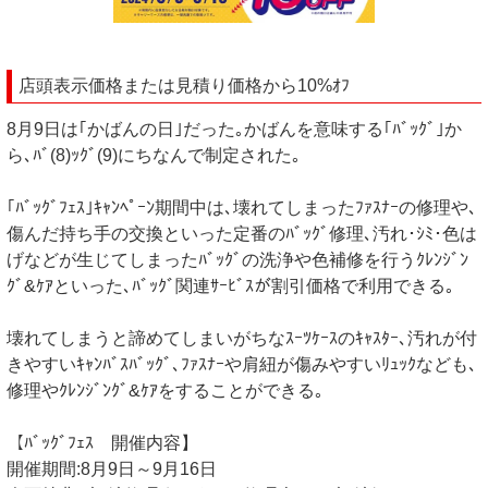
店頭表示価格または見積り価格から10%ｵﾌ
8月9日は｢かばんの日｣だった｡かばんを意味する｢ﾊﾞｯｸﾞ｣か
ら､ﾊﾞ(8)ｯｸﾞ(9)にちなんで制定された｡
｢ﾊﾞｯｸﾞﾌｪｽ｣ｷｬﾝﾍﾟｰﾝ期間中は､壊れてしまったﾌｧｽﾅｰの修理や､
傷んだ持ち手の交換といった定番のﾊﾞｯｸﾞ修理､汚れ･ｼﾐ･色は
げなどが生じてしまったﾊﾞｯｸﾞの洗浄や色補修を行うｸﾚﾝｼﾞﾝ
ｸﾞ&ｹｱといった､ﾊﾞｯｸﾞ関連ｻｰﾋﾞｽが割引価格で利用できる｡
壊れてしまうと諦めてしまいがちなｽｰﾂｹｰｽのｷｬｽﾀｰ､汚れが付
きやすいｷｬﾝﾊﾞｽﾊﾞｯｸﾞ､ﾌｧｽﾅｰや肩紐が傷みやすいﾘｭｯｸなども､
修理やｸﾚﾝｼﾞﾝｸﾞ&ｹｱをすることができる｡
【ﾊﾞｯｸﾞﾌｪｽ 開催内容】
開催期間:8月9日～9月16日