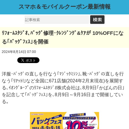
スマホ＆モバイルクーポン最新情報
ﾘﾌｫｰﾑｽﾀｼﾞｵ､ﾊﾞｯｸﾞ修理･ｸﾚﾝｼﾞﾝｸﾞ&ｹｱが 10%OFFにな
る｢ﾊﾞｯｸﾞﾌｪｽ｣を開催
2024年8月14日 07:00
洋服･ﾊﾞｯｸﾞの直しを行なう｢ﾏｼﾞｯｸﾐｼﾝ｣､靴･ﾊﾞｯｸﾞの直しを行
なう｢ﾘｱｯﾄ!｣など全国に671店舗(2024年2月末現在)を展開す
る､ｲｵﾝｸﾞﾙｰﾌﾟのﾘﾌｫｰﾑｽﾀｼﾞｵ株式会社は､8月9日｢かばんの日｣
を記念して｢ﾊﾞｯｸﾞﾌｪｽ｣を､8月9日～9月16日まで開催してい
る｡