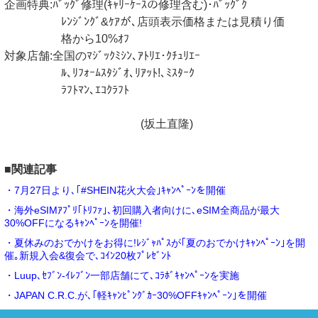
企画特典:ﾊﾞｯｸﾞ修理(ｷｬﾘｰｹｰｽの修理含む)･ﾊﾞｯｸﾞｸ
ﾚﾝｼﾞﾝｸﾞ&ｹｱが､店頭表示価格または見積り価
格から10%ｵﾌ
対象店舗:全国のﾏｼﾞｯｸﾐｼﾝ､ｱﾄﾘｴ･ｸﾁｭﾘｴｰ
ﾙ､ﾘﾌｫｰﾑｽﾀｼﾞｵ､ﾘｱｯﾄ!､ﾐｽﾀｰｸ
ﾗﾌﾄﾏﾝ､ｴｺｸﾗﾌﾄ
(坂土直隆)
■関連記事
・7月27日より､｢#SHEIN花火大会｣ｷｬﾝﾍﾟｰﾝを開催
・海外eSIMｱﾌﾟﾘ｢ﾄﾘﾌｧ｣､初回購入者向けに､eSIM全商品が最大
30%OFFになるｷｬﾝﾍﾟｰﾝを開催!
・夏休みのおでかけをお得に!ﾚｼﾞｬﾊﾟｽが｢夏のおでかけｷｬﾝﾍﾟｰﾝ｣を開
催｡新規入会&復会で､ｺｲﾝ20枚ﾌﾟﾚｾﾞﾝﾄ
・Luup､ｾﾌﾞﾝ‐ｲﾚﾌﾞﾝ一部店舗にて､ｺﾗﾎﾞｷｬﾝﾍﾟｰﾝを実施
・JAPAN C.R.C.が､｢軽ｷｬﾝﾋﾟﾝｸﾞｶｰ30%OFFｷｬﾝﾍﾟｰﾝ｣を開催