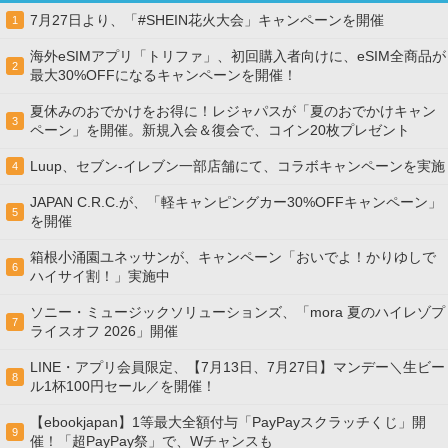
7月27日より、「#SHEIN花火大会」キャンペーンを開催
1
海外eSIMアプリ「トリファ」、初回購入者向けに、eSIM全商品が
2
最大30%OFFになるキャンペーンを開催！
夏休みのおでかけをお得に！レジャパスが「夏のおでかけキャン
3
ペーン」を開催。新規入会＆復会で、コイン20枚プレゼント
Luup、セブン‐イレブン一部店舗にて、コラボキャンペーンを実施
4
JAPAN C.R.C.が、「軽キャンピングカー30%OFFキャンペーン」
5
を開催
箱根小涌園ユネッサンが、キャンペーン「おいでよ！かりゆしで
6
ハイサイ割！」実施中
ソニー・ミュージックソリューションズ、「mora 夏のハイレゾプ
7
ライスオフ 2026」開催
LINE・アプリ会員限定、【7月13日、7月27日】マンデー＼生ビー
8
ル1杯100円セール／を開催！
【ebookjapan】1等最大全額付与「PayPayスクラッチくじ」開
9
催！「超PayPay祭」で、Wチャンスも