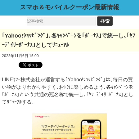
スマホ＆モバイルクーポン最新情報
｢Yahoo!ｼｮｯﾋﾟﾝｸﾞ｣､各ｷｬﾝﾍﾟｰﾝを｢ﾎﾞｰﾅｽ｣で統一し､｢ﾔﾌ
ｰﾃﾞｲﾘｰﾎﾞｰﾅｽ｣としてﾘﾆｭｰｱﾙ
2023年11月6日 15:00
LINEﾔﾌｰ株式会社が運営する｢Yahoo!ｼｮｯﾋﾟﾝｸﾞ｣は､毎日の買
い物がよりわかりやすく､おﾄｸに楽しめるよう､各ｷｬﾝﾍﾟｰﾝを
｢ﾎﾞｰﾅｽ｣という共通の冠名称で統一し､｢ﾔﾌｰﾃﾞｲﾘｰﾎﾞｰﾅｽ｣とし
てﾘﾆｭｰｱﾙする｡