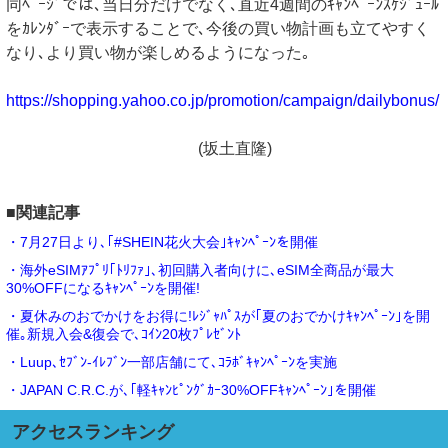
同ﾍﾟｰｼﾞでは､当日分だけでなく､直近4週間のｷｬﾝﾍﾟｰﾝｽｹｼﾞｭｰﾙ
をｶﾚﾝﾀﾞｰで表示することで､今後の買い物計画も立てやすく
なり､より買い物が楽しめるようになった｡
https://shopping.yahoo.co.jp/promotion/campaign/dailybonus/
(坂土直隆)
■関連記事
・7月27日より､｢#SHEIN花火大会｣ｷｬﾝﾍﾟｰﾝを開催
・海外eSIMｱﾌﾟﾘ｢ﾄﾘﾌｧ｣､初回購入者向けに､eSIM全商品が最大
30%OFFになるｷｬﾝﾍﾟｰﾝを開催!
・夏休みのおでかけをお得に!ﾚｼﾞｬﾊﾟｽが｢夏のおでかけｷｬﾝﾍﾟｰﾝ｣を開
催｡新規入会&復会で､ｺｲﾝ20枚ﾌﾟﾚｾﾞﾝﾄ
・Luup､ｾﾌﾞﾝ‐ｲﾚﾌﾞﾝ一部店舗にて､ｺﾗﾎﾞｷｬﾝﾍﾟｰﾝを実施
・JAPAN C.R.C.が､｢軽ｷｬﾝﾋﾟﾝｸﾞｶｰ30%OFFｷｬﾝﾍﾟｰﾝ｣を開催
アクセスランキング