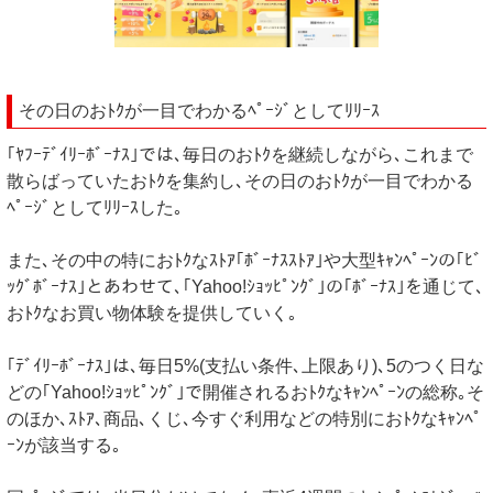
その日のおﾄｸが一目でわかるﾍﾟｰｼﾞとしてﾘﾘｰｽ
｢ﾔﾌｰﾃﾞｲﾘｰﾎﾞｰﾅｽ｣では､毎日のおﾄｸを継続しながら､これまで
散らばっていたおﾄｸを集約し､その日のおﾄｸが一目でわかる
ﾍﾟｰｼﾞとしてﾘﾘｰｽした｡
また､その中の特におﾄｸなｽﾄｱ｢ﾎﾞｰﾅｽｽﾄｱ｣や大型ｷｬﾝﾍﾟｰﾝの｢ﾋﾞ
ｯｸﾞﾎﾞｰﾅｽ｣とあわせて､｢Yahoo!ｼｮｯﾋﾟﾝｸﾞ｣の｢ﾎﾞｰﾅｽ｣を通じて､
おﾄｸなお買い物体験を提供していく｡
｢ﾃﾞｲﾘｰﾎﾞｰﾅｽ｣は､毎日5%(支払い条件､上限あり)､5のつく日な
どの｢Yahoo!ｼｮｯﾋﾟﾝｸﾞ｣で開催されるおﾄｸなｷｬﾝﾍﾟｰﾝの総称｡そ
のほか､ｽﾄｱ､商品､くじ､今すぐ利用などの特別におﾄｸなｷｬﾝﾍﾟ
ｰﾝが該当する｡