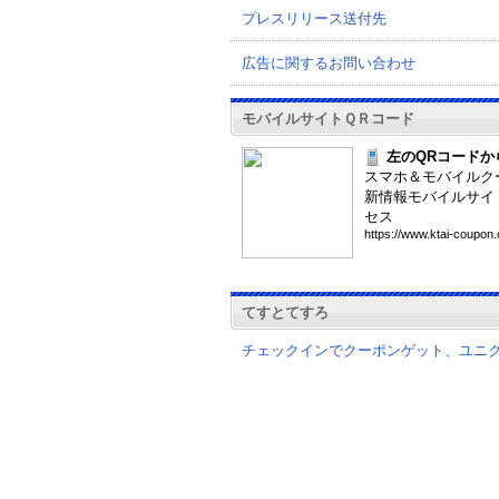
プレスリリース送付先
広告に関するお問い合わせ
モバイルサイトＱＲコード
左のQRコードか
スマホ＆モバイルク
新情報モバイルサイ
セス
htt
ps:
//w
ww.
kta
i-c
oup
on.
てすとてすろ
チェックインでクーポンゲット、ユニ