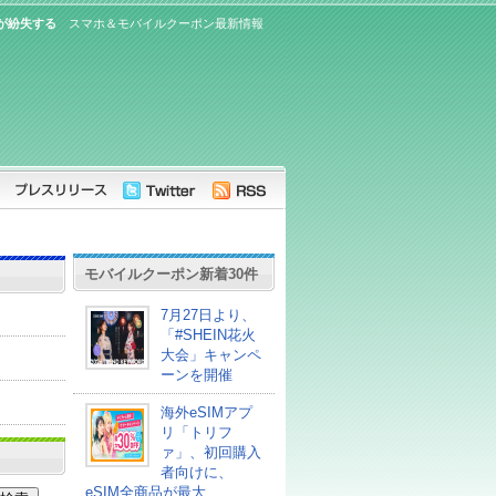
が紛失する
スマホ＆モバイルクーポン最新情報
モバイルクーポン新着30件
7月27日より、
「#SHEIN花火
大会」キャンペ
ーンを開催
海外eSIMアプ
リ「トリフ
ァ」、初回購入
者向けに、
eSIM全商品が最大