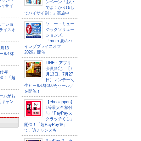
キャンペ
ンペーン「おい
ハイサイ
でよ！かりゆし
でハイサイ割！」実施中
ソニー・ミュー
ューショ
ジックソリュー
プライスオ
ションズ、
「mora 夏のハ
イレゾプライスオフ
月13
2026」開催
ール1杯
LINE・アプリ
会員限定、【7
額付与
月13日、7月27
開催！「超
日】マンデー＼
生ビール1杯100円セール／
を開催！
ゲームがお
元キャン
【ebookjapan】
1等最大全額付
与「PayPayス
クラッチくじ」
開催！「超PayPay祭」
で、Wチャンスも
PayPayで、カ