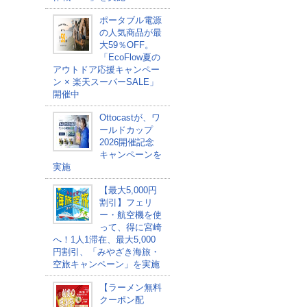
ポータブル電源
の人気商品が最
大59％OFF。
「EcoFlow夏の
アウトドア応援キャンペー
ン × 楽天スーパーSALE」
開催中
Ottocastが、ワ
ールドカップ
2026開催記念
キャンペーンを
実施
【最大5,000円
割引】フェリ
ー・航空機を使
って、得に宮崎
へ！1人1滞在、最大5,000
円割引、「みやざき海旅・
空旅キャンペーン」を実施
【ラーメン無料
クーポン配