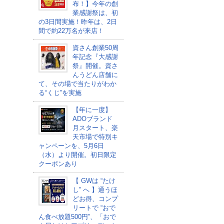
布！】今年の創
業感謝祭は、初
の3日間実施！昨年は、2日
間で約22万名が来店！
資さん創業50周
年記念『大感謝
祭』開催。資さ
んうどん店舗に
て、その場で当たりがわか
る“くじ”を実施
【年に一度】
ADOブランド
月スタート、楽
天市場で特別キ
ャンペーンを、5月6日
（水）より開催。初日限定
クーポンあり
【 GWは “たけ
し” へ 】通うほ
どお得、コンプ
リートで “おで
ん食べ放題500円”、「おで