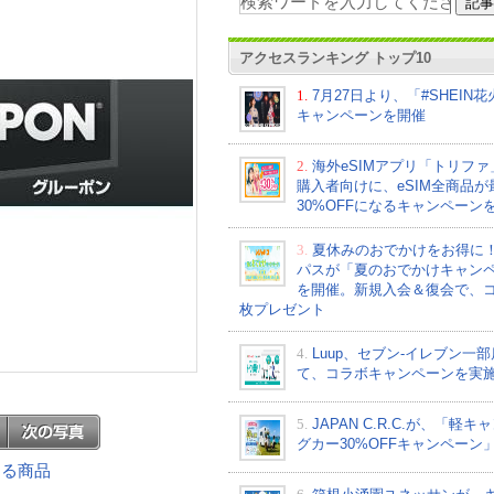
アクセスランキング トップ10
1.
7月27日より、「#SHEIN
キャンペーンを開催
2.
海外eSIMアプリ「トリフ
購入者向けに、eSIM全商品が
30%OFFになるキャンペーン
3.
夏休みのおでかけをお得に
パスが「夏のおでかけキャン
を開催。新規入会＆復会で、コ
枚プレゼント
4.
Luup、セブン‐イレブン一
て、コラボキャンペーンを実
5.
JAPAN C.R.C.が、「軽キ
グカー30%OFFキャンペーン
連する商品