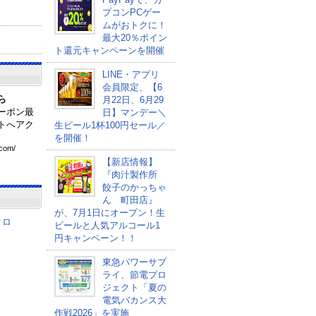
プコンPCゲー
ムがおトクに！
最大20％ポイン
ト還元キャンペーンを開催
LINE・アプリ
会員限定、【6
ら
月22日、6月29
ーポン最
日】マンデー＼
トへアク
生ビール1杯100円セール／
を開催！
com
/
【新店情報】
『肉汁製作所
餃子のかっちゃ
ん 町田店』
が、7月1日にオープン！生
クロ
ビールと人気アルコール1
円キャンペーン！！
東急パワーサプ
ライ、節電プロ
ジェクト「夏の
電気バカンス大
作戦2026」を実施