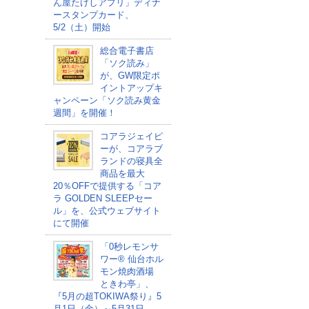
ん屋たけしアプリ」ディナ
ースタンプカード、
5/2（土）開始
総合電子書店
「ソク読み」
が、GW限定ポ
イントアップキ
ャンペーン「ソク読み黄金
週間」を開催！
コアラジェイピ
ーが、コアラブ
ランドの寝具全
商品を最大
20％OFFで提供する「コア
ラ GOLDEN SLEEPセー
ル」を、公式ウェブサイト
にて開催
「0秒レモンサ
ワー® 仙台ホル
モン焼肉酒場
ときわ亭」、
『5月の超TOKIWA祭り』5
月1日（金）～5月31日