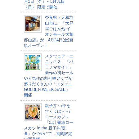
月1日（金）～5月31日
（日） 限定で開催
奈良県・大和郡
山市に、「大戸
屋ごはん処 イ
オンモール大和
郡山店」が、4月24日(金)新
規オープン！
スクウェア・エ
ニックス、「パ
ラノマサイト」
新作の初セール
や人気作の割引率アップが
盛りだくさんの「スクエニ
GOLDEN WEEK SALE」
開催
親子丼～/中を
すくえば～～/
ロースカツ～
「出汁醤油ロー
スカツ in the 親子丼/定
食」かつやにて、期間限定