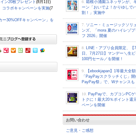
6.
箱根小涌園ユネッサンが、
イン20枚プレゼント
(8月1日)
ーン「おいでよ！かりゆしで
て、コラボキャンペーンを実施
(7
割！」実施中
グカー30%OFFキャンペーン」を
7.
ソニー・ミュージックソリ
ンズ、「mora 夏のハイレゾ
フ 2026」開催
8.
LINE・アプリ会員限定、【7
日、7月27日】マンデー＼生ビ
100円セール／を開催！
9.
【ebookjapan】1等最大全
「PayPayスクラッチくじ」
PayPay祭」で、Wチャンスも
10.
PayPayで、カプコンPC
トクに！最大20％ポイント還
ペーンを開催
お問い合わせ
ご意見・ご感想