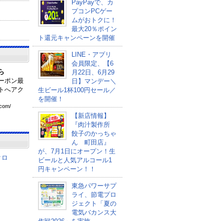
PayPayで、カ
プコンPCゲー
ムがおトクに！
最大20％ポイン
ト還元キャンペーンを開催
LINE・アプリ
会員限定、【6
ら
月22日、6月29
ーポン最
日】マンデー＼
トへアク
生ビール1杯100円セール／
を開催！
com
/
【新店情報】
『肉汁製作所
餃子のかっちゃ
ん 町田店』
が、7月1日にオープン！生
クロ
ビールと人気アルコール1
円キャンペーン！！
東急パワーサプ
ライ、節電プロ
ジェクト「夏の
電気バカンス大