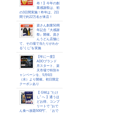
布！】今年の創
業感謝祭は、初
の3日間実施！昨年は、2日
間で約22万名が来店！
資さん創業50周
年記念『大感謝
祭』開催。資さ
んうどん店舗に
て、その場で当たりがわか
る“くじ”を実施
【年に一度】
ADOブランド
月スタート、楽
天市場で特別キ
ャンペーンを、5月6日
（水）より開催。初日限定
クーポンあり
【 GWは “たけ
し” へ 】通うほ
どお得、コンプ
リートで “おで
ん食べ放題500円”、「おで