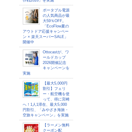
作戦2026」を実施
ポータブル電源
の人気商品が最
大59％OFF。
「EcoFlow夏の
アウトドア応援キャンペー
ン × 楽天スーパーSALE」
開催中
Ottocastが、ワ
ールドカップ
2026開催記念
キャンペーンを
実施
【最大5,000円
割引】フェリ
ー・航空機を使
って、得に宮崎
へ！1人1滞在、最大5,000
円割引、「みやざき海旅・
空旅キャンペーン」を実施
【ラーメン無料
クーポン配