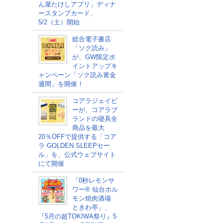
ん屋たけしアプリ」ディナ
ースタンプカード、
5/2（土）開始
総合電子書店
「ソク読み」
が、GW限定ポ
イントアップキ
ャンペーン「ソク読み黄金
週間」を開催！
コアラジェイピ
ーが、コアラブ
ランドの寝具全
商品を最大
20％OFFで提供する「コア
ラ GOLDEN SLEEPセー
ル」を、公式ウェブサイト
にて開催
「0秒レモンサ
ワー® 仙台ホル
モン焼肉酒場
ときわ亭」、
『5月の超TOKIWA祭り』5