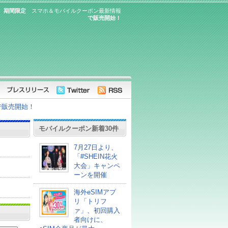
、期間限定
スマホ＆モバイルクーポン最新情報
で販売開始！
で販売開始！
モバイルクーポン新着30件
7月27日より、
「#SHEIN花火
大会」キャンペ
ーンを開催
海外eSIMアプ
リ「トリフ
ァ」、初回購入
者向けに、