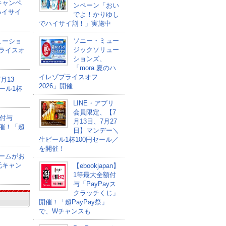
キャンペ
ンペーン「おい
ハイサイ
でよ！かりゆし
でハイサイ割！」実施中
ソニー・ミュー
ューショ
ジックソリュー
プライスオ
ションズ、
「mora 夏のハ
イレゾプライスオフ
月13
2026」開催
ール1杯
LINE・アプリ
会員限定、【7
額付与
月13日、7月27
開催！「超
日】マンデー＼
生ビール1杯100円セール／
を開催！
ゲームがお
元キャン
【ebookjapan】
1等最大全額付
与「PayPayス
クラッチくじ」
開催！「超PayPay祭」
で、Wチャンスも