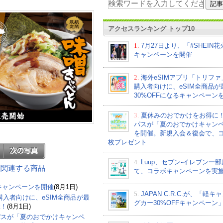
アクセスランキング トップ10
1.
7月27日より、「#SHEIN
キャンペーンを開催
2.
海外eSIMアプリ「トリフ
購入者向けに、eSIM全商品が
30%OFFになるキャンペーン
3.
夏休みのおでかけをお得に
パスが「夏のおでかけキャン
を開催。新規入会＆復会で、コ
枚プレゼント
4.
Luup、セブン‐イレブン一
ン に関連する商品
て、コラボキャンペーンを実
」キャンペーンを開催
(8月1日)
5.
JAPAN C.R.C.が、「軽キ
購入者向けに、eSIM全商品が最
グカー30%OFFキャンペーン
催！
(8月1日)
パスが「夏のおでかけキャンペ