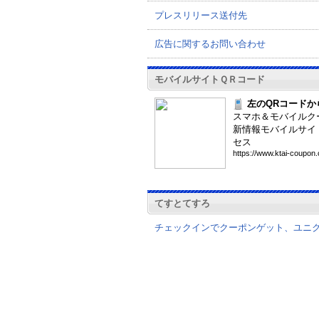
プレスリリース送付先
広告に関するお問い合わせ
モバイルサイトＱＲコード
左のQRコードか
スマホ＆モバイルク
新情報モバイルサイ
セス
htt
ps:
//w
ww.
kta
i-c
oup
on.
てすとてすろ
チェックインでクーポンゲット、ユニ