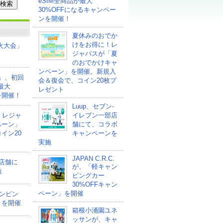
eSIM全商品が最大
30%OFFになるキャンペー
ンを開催！
夏休みのおでか
けをお得に！レ
花火大会」
ジャパスが「夏
のおでかけキャ
ンペーン」を開催。新規入
ァ」、初回
会＆復会で、コイン20枚プ
最大
レゼント
を開催！
Luup、セブン‐
！レジャ
イレブン一部店
ペーン」
舗にて、コラボ
イン20
キャンペーンを
実施
JAPAN C.R.C.
部店舗に
が、「軽キャン
施
ピングカー
30%OFFキャン
ペーン」を開催
ャンピン
」を開催
箱根小涌園ユネ
ッサンが、キャ