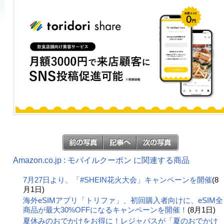
Amazon.co.jp : モバイルクーポン に関連する商品
7月27日より、「#SHEIN花火大会」キャンペーンを開催
(8
月1日)
海外eSIMアプリ「トリファ」、初回購入者向けに、eSIM全
商品が最大30%OFFになるキャンペーンを開催！
(8月1日)
夏休みのおでかけをお得に！レジャパスが「夏のおでかけ