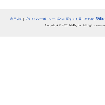
利用規約
|
プライバシーポリシー
|
広告に関するお問い合わせ
|
記事に
Copyright © 2026 NMN, Inc. All rights reserved