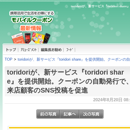
toridoriが、新サービス『toridor
TOP
>
toridoriが、新サービス『toridori share』を提供開始。ク
toridoriが、新サービス『toridori shar
e』を提供開始。クーポンの自動発行で
来店顧客のSNS投稿を促進
2024年8月20日 08: